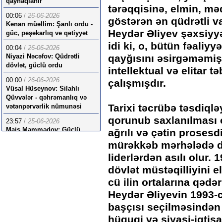
qaynaqlanır
tərəqqisinə, elmin, məd
00:06
/
26-06-2026
göstərən ən qüdrətli va
Kənan müəllim: Şanlı ordu -
Heydər Əliyev şəxsiyy
güc, peşəkarlıq və qətiyyət
idi ki, o, bütün fəaliy
00:04
/
26-06-2026
Niyazi Nəcəfov: Qüdrətli
qayğısını əsirgəməmiş,
dövlət, güclü ordu
intellektual və elitar
00:00
/
26-06-2026
çalışmışdır.
Vüsal Hüseynov: Silahlı
Qüvvələr - qəhrəmanlıq və
Tarixi təcrübə təsdiqləy
vətənpərvərlik nümunəsi
qorunub saxlanılması
23:57
/
25-06-2026
Mais Məmmədov: Güclü
ağrılı və çətin prosesdi
ordu strategiyasının
mürəkkəb mərhələdə dö
möhtəşəm nəticələri
liderlərdən asılı olur.
dövlət müstəqilliyini e
cü ilin ortalarına qədə
Heydər Əliyevin 1993-c
başçısı seçilməsindən
hüquqi və siyasi-iqtis