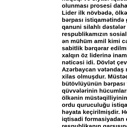
olunması prosesi daha
Lider ilk növbədə, ölkə
bərpası istiqamətində 
qanuni silahlı dəstələr
respublikamızın sosial
ən mühüm amil kimi cə
sabitlik bərqərar edil
xalqın öz liderinə inamı
nəticəsi idi. Dövlət çev
Azərbaycan vətəndaş 
xilas olmuşdur. Müstəq
bütövlüyünün bərpası 
qüvvələrinin hücumları
ölkənin müstəqilliyin
ordu quruculuğu istiq
həyata keçirilmişdir. H
iqtisadi formasiyadan
respublikanın qarşısınd