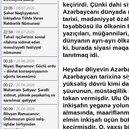
keçirirdi. Çünki dahi s
23:05
/
08-07-2026
Azərbaycanı dünyada m
Şəhər Nəqliyyatının
tarixi, mədəniyyət özəl
İnkişafına Töhfə Verən
Rəhbərlik Nümunəsi
təşəbbüsü ilə ölkənin t
22:59
/
08-07-2026
yazıçıları, müğənniləri,
Təhsil işçilərinin sosial
dünyanın ayrı-ayrı ölkə
rifahına xidmət edən
ki, burada siyasi məqa
məsuliyyətli fəaliyyət
nümunəsi
tanıtmaq idi.
00:16
/
26-06-2026
Niyazi Bayramov: Güclü ordu
Heydər Əliyevin Azərb
– dövlət konsepsiyasının
Azərbaycan tarixinə si
uğurlu təcəssümü
yüksəliş dövrü kimi dax
00:12
/
26-06-2026
şüurunun, müstəqillik 
Məhərrəm Şəfiyev: Şərəfli
xidmət, yüksək peşəkarlıq və
təkan vermişdir. Ulu Ö
sarsılmaz qətiyyət
inkişafın yeganə yolun
00:09
/
26-06-2026
almasında, maariflən
Rövşən Ramazanov:
elmin inkişafı üçün büt
Ordumuzun gücü xalq-
iqtidar birliyindən
keçirmişdir. O, yaxşı bi