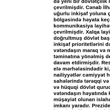
də yeni bir dövlətçili
çevrilmişdir. Cənab İl
uğurlu inkişaf yoluna
bölgəsində həyata keçir
kommunikasiya layihəl
çevrilmişdir. Xalqa layi
doğrultmuş dövlət başç
inkişaf prioritetlərini
vətəndaşın maraq və 
təminatına yönəlmiş d
davam etdirmişdir. Res
elə mərhələsindədir ki
nailiyyətlər cəmiyyət h
sahələrində tərəqqi və
və hüquqi dövlət quru
vətəndaşın həyatında k
müşayiət olunan islah
imkanı yaradır. Prezide