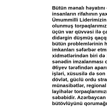
Bütün mənalı həyatını 
insanların rifahının y
Ümummilli Liderimizin
olunmuş torpaqlarımızı
üçün var qüvvəsi ilə ç
didərgin düşmüş qaçqı
bütün problemlərinin 
imkanları səfərbər etm
xidmətlərindən biri də 
sənədin imzalanması 
Əliyev tərəfindən aparı
işləri, xüsusilə də son
dövlət, güclü ordu stra
münasibətlər, regional
layihələr torpaqlarımı
səbəbidir. Azərbaycan s
bütövlüyünü qorumağı b