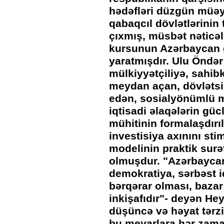
hədəfləri düzgün müə
qabaqcıl dövlətlərinin
çıxmış, müsbət nəticəl
kursunun Azərbaycan g
yaratmışdır. Ulu Öndə
mülkiyyətçiliyə, sahib
meydan açan, dövlətsi
edən, sosialyönümlü m
iqtisadi əlaqələrin gü
mühitinin formalaşdırı
investisiya axınını stim
modelinin praktik surə
olmuşdur. "Azərbaycan 
demokratiya, sərbəst iq
bərqərar olması, bazar 
inkişafıdır"- deyən He
düşüncə və həyat tərzi
bu meyarlara hər zaman