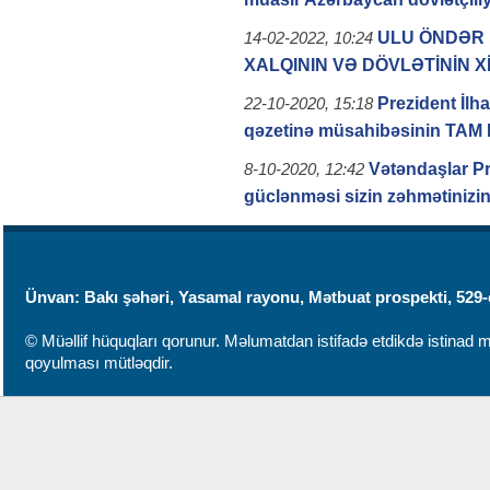
ULU ÖNDƏR
14-02-2022, 10:24
XALQININ VƏ DÖVLƏTİNİN X
Prezident İlh
22-10-2020, 15:18
qəzetinə müsahibəsinin TAM
Vətəndaşlar P
8-10-2020, 12:42
güclənməsi sizin zəhmətinizi
Ünvan: Bakı şəhəri, Yasamal rayonu, Mətbuat prospekti, 529-
© Müəllif hüquqları qorunur. Məlumatdan istifadə etdikdə istinad mü
qoyulması mütləqdir.