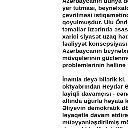
Azərbaycanın dünya dö
yer tutması, beynəlxa
çevrilməsi istiqamətind
qoyulmuşdur. Ulu Önd
təməllər üzərində əsas
xarici siyasət uzaq hə
fəaliyyət konsepsiyası
Azərbaycanın beynəlxa
mövqelərinin güclənm
problemlərinin həllinə
İnamla deyə bilərik ki,
oktyabrından Heydər Ə
layiqli davamçısı - cən
altında uğurla həyata k
Əliyevin demokratik döv
ləyaqətlə davam etdir
müəyyənləşdirilmiş m