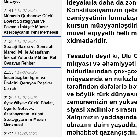
ideyalarla daha da zəng
Mirzəyev
Konstitusiyamızın qəb
21:41
/
19-07-2026
Münasib Qurbanov: Güclü
cəmiyyətinin formalaşd
Dövlət Strategiyası və
kursun müəyyənləşdiri
Davamlı İnkişaf: Müasir
müvəffəqiyyətli həlli 
Azərbaycanın Yeni Mərhələsi
xidmətləridir.
21:38
/
19-07-2026
Strateji Baxışı və Səmərəli
İdarəçiliyi ilə Ağstafanın
Təsadüfi deyil ki, Ulu 
İnkişaf Yolunda Mühüm Rol
miqyası və əhəmiyyəti 
Oynayan Rəhbər
hüdudlarından çox-çox
21:35
/
19-07-2026
İnsan Sağlamlığını və
miqyasında ən nüfuzlu 
Ümidini Qoruyan Peşəkar
tərəfindən dəfələrlə b
Cərrah
və böyük türk dünyası
21:29
/
19-07-2026
zəmanəmizin ən yüksək
Ayaz Əliyev: Güclü Dövlət,
siyasi xadimlər sırasın
Uğurlu Gələcək:
Azərbaycanın İnkişaf
Xalqımızın yaddaşında 
Strategiyasının Müasir
obrazını daim yaşadıb
Mənzərəsi
məhəbbət qazançışdır.
21:23
/
19-07-2026