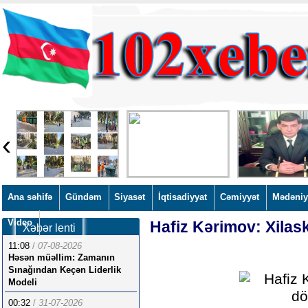
‹
Ana səhifə
Gündəm
Siyasət
İqtisadiyyat
Cəmiyyət
Mədəniy
Video
Hafiz Kərimov: Xilas
Xəbər lenti
11:08
/
07-08-2026
Həsən müəllim: Zamanın
Sınağından Keçən Liderlik
Modeli
00:32
/
31-07-2026