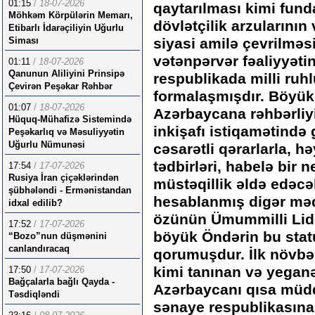
01:15
/
18-07-2026
qaytarılması kimi fund
Möhkəm Körpülərin Memarı,
dövlətçilik arzularının
Etibarlı İdarəçiliyin Uğurlu
Siması
siyasi amilə çevrilməs
vətənpərvər fəaliyyətin
01:11
/
18-07-2026
Qanunun Aliliyini Prinsipə
respublikada milli ruhl
Çevirən Peşəkar Rəhbər
formalaşmışdır. Böyük
01:07
/
18-07-2026
Azərbaycana rəhbərliyi
Hüquq-Mühafizə Sistemində
inkişafı istiqamətində 
Peşəkarlıq və Məsuliyyətin
Uğurlu Nümunəsi
cəsarətli qərarlarla, h
tədbirləri, habelə bir 
17:54
/
17-07-2026
Rusiya İran çiçəklərindən
müstəqillik əldə edəc
şübhələndi - Ermənistandan
hesablanmış digər məq
idxal edilib?
özünün Ümummilli Lider
17:52
/
17-07-2026
böyük Öndərin bu sta
“Bozo”nun düşmənini
canlandıracaq
qorumuşdur. İlk növbəd
kimi tanınan və yegan
17:50
/
17-07-2026
Bağçalarla bağlı Qayda -
Azərbaycanı qısa müdd
Təsdiqləndi
sənaye respublikasına ç