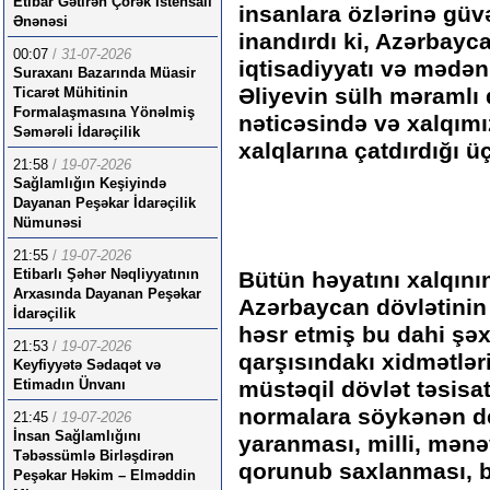
Etibar Gətirən Çörək İstehsalı
insanlara özlərinə güv
Ənənəsi
inandırdı ki, Azərbayc
00:07
/
31-07-2026
iqtisadiyyatı və mədən
Suraxanı Bazarında Müasir
Əliyevin sülh məramlı d
Ticarət Mühitinin
Formalaşmasına Yönəlmiş
nəticəsində və xalqım
Səmərəli İdarəçilik
xalqlarına çatdırdığı 
21:58
/
19-07-2026
Sağlamlığın Keşiyində
Dayanan Peşəkar İdarəçilik
Nümunəsi
21:55
/
19-07-2026
Etibarlı Şəhər Nəqliyyatının
Bütün həyatını xalqını
Arxasında Dayanan Peşəkar
Azərbaycan dövlətinin 
İdarəçilik
həsr etmiş bu dahi şəx
21:53
/
19-07-2026
qarşısındakı xidmətlər
Keyfiyyətə Sədaqət və
Etimadın Ünvanı
müstəqil dövlət təsisa
normalara söykənən de
21:45
/
19-07-2026
İnsan Sağlamlığını
yaranması, milli, mənə
Təbəssümlə Birləşdirən
qorunub saxlanması, 
Peşəkar Həkim – Elməddin