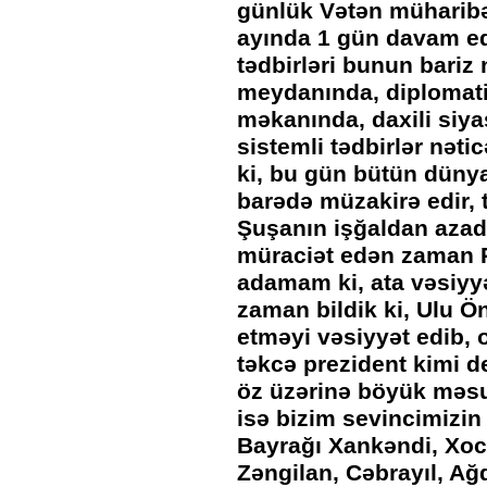
günlük Vətən müharibəs
ayında 1 gün davam edə
tədbirləri bunun bariz
meydanında, diplomati
məkanında, daxili siyas
sistemli tədbirlər nəti
ki, bu gün bütün dünya
barədə müzakirə edir, t
Şuşanın işğaldan azad 
müraciət edən zaman P
adamam ki, ata vəsiyyə
zaman bildik ki, Ulu 
etməyi vəsiyyət edib, o
təkcə prezident kimi d
öz üzərinə böyük məs
isə bizim sevincimizi
Bayrağı Xankəndi, Xoca
Zəngilan, Cəbrayıl, A