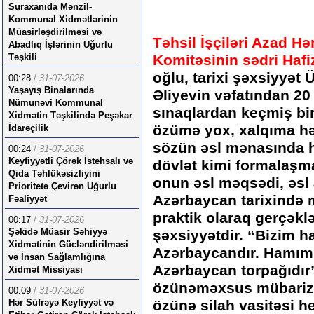
Suraxanıda Mənzil-
Kommunal Xidmətlərinin
Müasirləşdirilməsi və
Təhsil İşçiləri Azad Hə
Abadlıq İşlərinin Uğurlu
Təşkili
Komitəsinin sədri Haf
oğlu, tarixi şəxsiyyət
00:28
/
31-07-2026
Yaşayış Binalarında
Əliyevin vəfatından 20
Nümunəvi Kommunal
sınaqlardan keçmiş bi
Xidmətin Təşkilində Peşəkar
özümə yox, xalqıma h
İdarəçilik
sözün əsl mənasında h
00:24
/
31-07-2026
Keyfiyyətli Çörək İstehsalı və
dövlət kimi formalaşma
Qida Təhlükəsizliyini
onun əsl məqsədi, əsl 
Prioritetə Çevirən Uğurlu
Azərbaycan tarixində mi
Fəaliyyət
praktik olaraq gerçək
00:17
/
31-07-2026
Şəkidə Müasir Səhiyyə
şəxsiyyətdir. “Bizim h
Xidmətinin Gücləndirilməsi
Azərbaycandır. Hamımı
və İnsan Sağlamlığına
Azərbaycan torpağıdır
Xidmət Missiyası
özünəməxsus mübarizə 
00:09
/
31-07-2026
Hər Süfrəyə Keyfiyyət və
özünə silah vasitəsi h