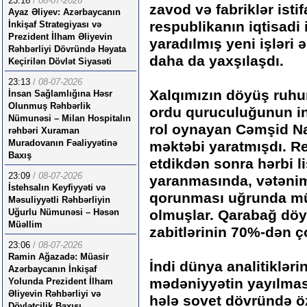
23:16
/
08-07-2026
zavod və fabriklər isti
Ayaz Əliyev: Azərbaycanın
respublikanın iqtisadi
İnkişaf Strategiyası və
Prezident İlham Əliyevin
yaradılmış yeni işləri 
Rəhbərliyi Dövründə Həyata
daha da yaxşılaşdı.
Keçirilən Dövlət Siyasəti
23:13
/
08-07-2026
Xalqımızın döyüş ruhu
İnsan Sağlamlığına Həsr
Olunmuş Rəhbərlik
ordu quruculuğunun i
Nümunəsi – Milan Hospitalın
rol oynayan Cəmşid Na
rəhbəri Xuraman
Muradovanın Fəaliyyətinə
məktəbi yaratmışdı. R
Baxış
etdikdən sonra hərbi 
23:09
/
08-07-2026
yaranmasında, vətənim
İstehsalın Keyfiyyəti və
qorunması uğrunda m
Məsuliyyətli Rəhbərliyin
Uğurlu Nümunəsi – Həsən
olmuşlar. Qarabağ dö
Müəllim
zabitlərinin 70%-dən ço
23:06
/
08-07-2026
Ramin Ağazadə: Müasir
İndi dünya analitiklər
Azərbaycanın İnkişaf
mədəniyyətin yayılması
Yolunda Prezident İlham
Əliyevin Rəhbərliyi və
hələ sovet dövründə 
Dövlətçilik Baxışı