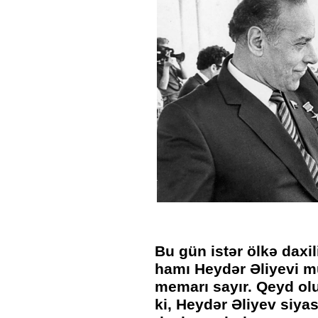
Bu gün istər ölkə daxi
hamı Heydər Əliyevi m
memarı sayır. Qeyd ol
ki, Heydər Əliyev siya