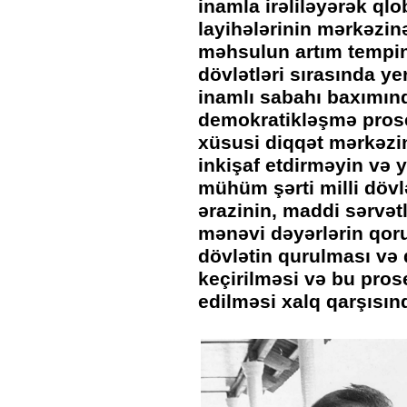
inamla irəliləyərək ql
layihələrinin mərkəzin
məhsulun artım tempin
dövlətləri sırasında y
inamlı sabahı baxımın
demokratikləşmə prose
xüsusi diqqət mərkəzin
inkişaf etdirməyin və 
mühüm şərti milli dövlə
ərazinin, maddi sərvətl
mənəvi dəyərlərin qoru
dövlətin qurulması və d
keçirilməsi və bu pros
edilməsi xalq qarşısın