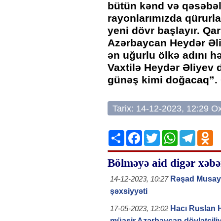
bütün kənd və qəsəbəl
rayonlarımızda qürurl
yeni dövr başlayır. Qa
Azərbaycan Heydər Əli
ən uğurlu ölkə adını h
Vaxtilə Heydər Əliyev
günəş kimi doğacaq”. Ə
Tarix: 14-12-2023, 12:29 
Share
Facebook
Twitter
WhatsApp
Telegr
Od
Bölməyə aid digər xəbə
Rəşad Musaye
14-12-2023, 10:27
şəxsiyyəti
Hacı Ruslan 
17-05-2023, 12:02
müasir Azərbaycan dövlətçiliy