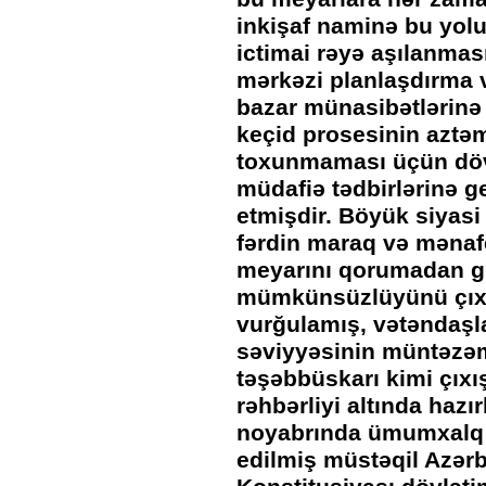
inkişaf naminə bu yolun
ictimai rəyə aşılanmas
mərkəzi planlaşdırma 
bazar münasibətlərinə
keçid prosesinin aztəm
toxunmaması üçün döv
müdafiə tədbirlərinə g
etmişdir. Böyük siyasi
fərdin maraq və mənafe
meyarını qorumadan g
mümkünsüzlüyünü çıxı
vurğulamış, vətəndaşl
səviyyəsinin müntəzəm
təşəbbüskarı kimi çıxı
rəhbərliyi altında hazır
noyabrında ümumxalq 
edilmiş müstəqil Azər