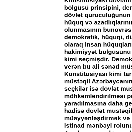
Konstitusiyası dövləti
bölgüsü prinsipini, de
dövlət quruculuğunun 
hüquq və azadlıqlarını
olunmasının bünövrəs
demokratik, hüquqi, dü
olaraq insan hüquqların
hakimiyyət bölgüsünü 
kimi seçmişdir. Demok
verən bu ali sənəd müs
Konstitusiyası kimi tar
müstəqil Azərbaycanın 
seçkilər isə dövlət müs
möhkəmləndirilməsi pr
yaradılmasına daha ge
hadisə dövlət müstəqill
müəyyənləşdirmək və 
istinad mənbəyi rolun