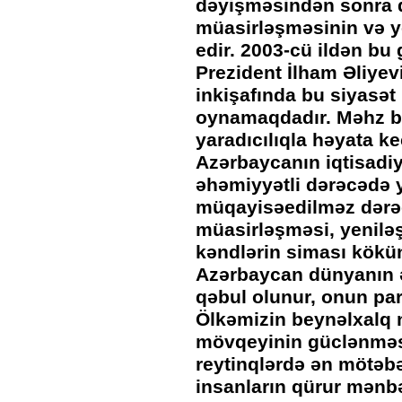
dəyişməsindən sonra da
müasirləşməsinin və ye
edir. 2003-cü ildən b
Prezident İlham Əliyev
inkişafında bu siyasət 
oynamaqdadır. Məhz bu
yaradıcılıqla həyata k
Azərbaycanın iqtisadiyy
əhəmiyyətli dərəcədə y
müqayisəedilməz dərə
müasirləşməsi, yenilə
kəndlərin siması kökü
Azərbaycan dünyanın ə
qəbul olunur, onun par
Ölkəmizin beynəlxalq 
mövqeyinin güclənməsi
reytinqlərdə ən mötəbə
insanların qürur mənbə