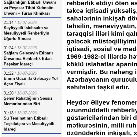
rəhbərlik etdiyi ötən əs
Sağlamlığın Etibarlı Ünvanı
və Peşəkar Tibbi Xidmətin
təkcə iqtisadi yüksəliş
Ünvanı – Turan Klinikası
sahələrinin inkişafı dö
21:14
/
19-07-2026
təhsilin, mənəviyyatın
Keyfiyyətli İstehsalın və
tərəqqisi illəri kimi q
Məsuliyyətli Rəhbərliyin
Uğurlu Siması
gələcək müstəqilliyimi
iqtisadi, sosial və məd
01:24
/
18-07-2026
Sağlam Gələcəyin Etibarlı
1969-1982-ci illərdə h
Ünvanına Rəhbərlik Edən
köklü islahatlar aparıl
Peşəkar İdarəçi
vermişdir. Bu nəhəng i
01:22
/
18-07-2026
Azərbaycanın qurucul
Elmin Gücü ilə Gələcəyə Yol
Açan Ziyalı
səhifələri təşkil edir.
01:20
/
18-07-2026
Şəhər Rahatlığının Səssiz
Heydər Əliyev fenome
Memarlarından Biri
uzunmüddətli rəhbərl
01:18
/
18-07-2026
göstəricilərindən biri 
Su Təminatının Etibarlı
Təşkilatçısı və Məsuliyyətli
məfkurəsinin, milli ru
İdarəçi
özünüdərkin inkişafı, 