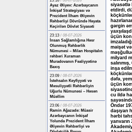
23:16
/
08-07-2026
siyasətlə
Ayaz Əliyev: Azərbaycanın
etdirdi, 
İnkişaf Strategiyası və
köçkünləri
Prezident İlham Əliyevin
hazırlana
Rəhbərliyi Dövründə Həyata
gərgin əm
Keçirilən Dövlət Siyasəti
yaxşılaşdı
23:13
/
08-07-2026
üçün konkr
İnsan Sağlamlığına Həsr
imzaladığ
Olunmuş Rəhbərlik
məişət və
Nümunəsi – Milan Hospitalın
məşğulluq
rəhbəri Xuraman
milyard m
Muradovanın Fəaliyyətinə
salınmış, 
Baxış
inşa edil
köçkünlər
23:09
/
08-07-2026
dəfə, yem
İstehsalın Keyfiyyəti və
üçün komp
Məsuliyyətli Rəhbərliyin
siyasətin
Uğurlu Nümunəsi – Həsən
cu ildə h
Müəllim
sayəsində
Öndər 197
23:06
/
08-07-2026
Ramin Ağazadə: Müasir
daşıyan h
Azərbaycanın İnkişaf
hərbi təhs
Yolunda Prezident İlham
yanvarın 
Əliyevin Rəhbərliyi və
Akademiya
Dövlətçilik Baxışı
Akademiya