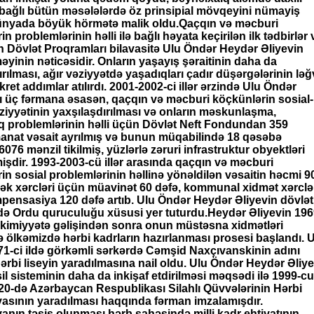
 bağlı bütün məsələlərdə öz prinsipial mövqeyini nümayiş
dünyada böyük hörmətə malik oldu.Qaçqın və məcburi
n problemlərinin həlli ilə bağlı həyata keçirilən ilk tədbirlər 
n Dövlət Proqramları bilavasitə Ulu Öndər Heydər Əliyevin
əyinin nəticəsidir. Onların yaşayış şəraitinin daha da
rılması, ağır vəziyyətdə yaşadıqları çadır düşərgələrinin ləğ
et addımlar atılırdı. 2001-2002-ci illər ərzində Ulu Öndər
ı üç fərmana əsasən, qaçqın və məcburi köçkünlərin sosial-
ziyyətinin yaxşılaşdırılması və onların məskunlaşma,
 problemlərinin həlli üçün Dövlət Neft Fondundan 359
anat vəsait ayrılmış və bunun müqabilində 18 qəsəbə
6076 mənzil tikilmiş, yüzlərlə zəruri infrastruktur obyektləri
mişdir. 1993-2003-cü illər arasında qaçqın və məcburi
in sosial problemlərinin həllinə yönəldilən vəsaitin həcmi 9
ək xərcləri üçün müavinət 60 dəfə, kommunal xidmət xərclə
ensasiya 120 dəfə artıb. Ulu Öndər Heydər Əliyevin dövlət
də Ordu quruculuğu xüsusi yer tuturdu.Heydər Əliyevin 196
akimiyyətə gəlişindən sonra onun müstəsna xidmətləri
 ölkəmizdə hərbi kadrların hazırlanması prosesi başlandı. 
1-ci ildə görkəmli sərkərdə Cəmşid Naxçıvanskinin adını
ərbi liseyin yaradılmasına nail oldu. Ulu Öndər Heydər Əliy
il sisteminin daha da inkişaf etdirilməsi məqsədi ilə 1999-cu 
20-də Azərbaycan Respublikası Silahlı Qüvvələrinin Hərbi
sının yaradılması haqqında fərman imzalamışdır.
nın təsis olunması hərb sahəsində milli kadr ehtiyatının