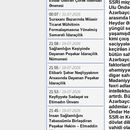
Etibar Gətirən Çörək İstehsalı
SSRİ miqy
Ənənəsi
Ulu Öndər
Azərbayca
00:07
/
31-07-2026
arasında 
Suraxanı Bazarında Müasir
Heydər Əl
Ticarət Mühitinin
yüngül sə
Formalaşmasına Yönəlmiş
yaşamışd
Səmərəli İdarəçilik
kimi çıxı
21:58
/
19-07-2026
səciyyələn
Sağlamlığın Keşiyində
keçirilən 
Dayanan Peşəkar İdarəçilik
bütün sah
Nümunəsi
Azərbayca
faktorlar
21:55
/
19-07-2026
əhəmiyyətl
Etibarlı Şəhər Nəqliyyatının
digər sahə
Arxasında Dayanan Peşəkar
Mədəniyyət
İdarəçilik
fəxri adla
intellektu
21:53
/
19-07-2026
artırdı. 
Keyfiyyətə Sədaqət və
Azərbayca
Etimadın Ünvanı
addımlar a
21:45
/
19-07-2026
Öndər Hey
İnsan Sağlamlığını
SSR-in Ko
Təbəssümlə Birləşdirən
dövlət dil
Peşəkar Həkim – Elməddin
vahidi ol