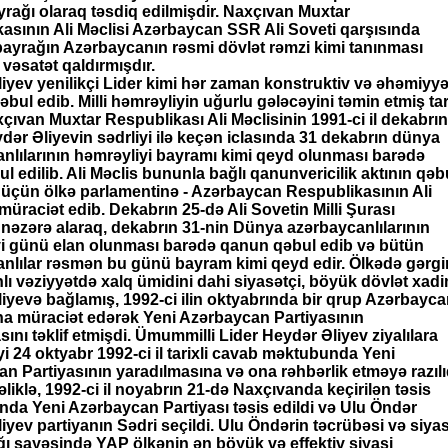
yrağı olaraq təsdiq edilmişdir. Naxçıvan Muxtar
asının Ali Məclisi Azərbaycan SSR Ali Soveti qarşısında
bayrağın Azərbaycanın rəsmi dövlət rəmzi kimi tanınması
vəsatət qaldırmışdır.
iyev yenilikçi Lider kimi hər zaman konstruktiv və əhəmiyyət
əbul edib. Milli həmrəyliyin uğurlu gələcəyini təmin etmiş tar
xçıvan Muxtar Respublikası Ali Məclisinin 1991-ci il dekabrın
dər Əliyevin sədrliyi ilə keçən iclasında 31 dekabrın dünya
nlılarının həmrəyliyi bayramı kimi qeyd olunması barədə
l edilib. Ali Məclis bununla bağlı qanunvericilik aktının qəb
üçün ölkə parlamentinə - Azərbaycan Respublikasının Ali
müraciət edib. Dekabrın 25-də Ali Sovetin Milli Şurası
 nəzərə alaraq, dekabrın 31-nin Dünya azərbaycanlılarının
i günü elan olunması barədə qanun qəbul edib və bütün
nlılar rəsmən bu günü bayram kimi qeyd edir. Ölkədə gərgi
lı vəziyyətdə xalq ümidini dahi siyasətçi, böyük dövlət xadi
iyevə bağlamış, 1992-ci ilin oktyabrında bir qrup Azərbayc
Ona müraciət edərək Yeni Azərbaycan Partiyasının
ını təklif etmişdi. Ümummilli Lider Heydər Əliyev ziyalılara
i 24 oktyabr 1992-ci il tarixli cavab məktubunda Yeni
n Partiyasının yaradılmasına və ona rəhbərlik etməyə razıl
əliklə, 1992-ci il noyabrın 21-də Naxçıvanda keçirilən təsis
nda Yeni Azərbaycan Partiyası təsis edildi və Ulu Öndər
iyev partiyanın Sədri seçildi. Ulu Öndərin təcrübəsi və siyas
ğı sayəsində YAP ölkənin ən böyük və effektiv siyasi