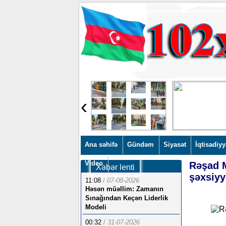
‹
Ana səhifə
Gündəm
Siyasət
İqtisadiyy
Video
Rəşad M
Xəbər lenti
şəxsiyy
11:08
/
07-08-2026
Həsən müəllim: Zamanın
Sınağından Keçən Liderlik
Modeli
00:32
/
31-07-2026