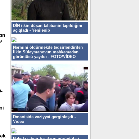
ə
DİN itkin düşən tələbənin tapıldığını
açıqladı - Yenilənib
zın
ə
Nərmini öldürməkdə təqsirləndirilən
İlkin Süleymanovun məhkəmədən
görüntüsü yayıldı - FOTO/VİDEO
9-
ni
Dmanisidə vəziyyət gərginləşdi -
Video
rək
Bakıda cibgir bacıların görüntüləri