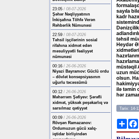
formalaşdı
23:05
/
08-07-2026
sayıla bil
Şəhər Nəqliyyatının
kadr hazır
İnkişafına Töhfə Verən
sistemind
Rəhbərlik Nümunəsi
Dənizçili
adlandırı
22:59
/
08-07-2026
təhsil mü
Təhsil işçilərinin sosial
Heydər Əl
rifahına xidmət edən
xidmətlər
məsuliyyətli fəaliyyət
hazırlanm
nümunəsi
hazırlamal
00:16
/
26-06-2026
müstəqil 
Niyazi Bayramov: Güclü ordu
uzun müdd
– dövlət konsepsiyasının
olsun. Ha
uğurlu təcəssümü
hakimiyyə
ilə təmin
00:12
/
26-06-2026
hər zaman
Məhərrəm Şəfiyev: Şərəfli
xidmət, yüksək peşəkarlıq və
sarsılmaz qətiyyət
Tarix: 14-
00:09
/
26-06-2026
Shar
Rövşən Ramazanov:
Ordumuzun gücü xalq-
iqtidar birliyindən
Bölməyə 