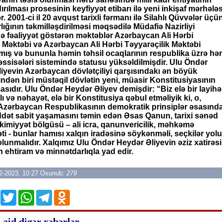
rılması prosesinin keyfiyyət etibarı ilə yeni inkişaf mərhələs
ər. 2001-ci il 20 avqust tarixli fərmanı ilə Silahlı Qüvvələr üçü
lığının təkmilləşdirilməsi məqsədilə Müdafiə Nazirliyi
ə fəaliyyət göstərən məktəblər Azərbaycan Ali Hərbi
k Məktəbi və Azərbaycan Ali Hərbi Təyyarəçilik Məktəbi
lmış və bununla həmin təhsil ocaqlarının respublika üzrə hər
əssisələri sistemində statusu yüksəldilmişdir. Ulu Öndər
iyevin Azərbaycan dövlətçiliyi qarşısındakı ən böyük
indən biri müstəqil dövlətin yeni, müasir Konstitusiyasının
asıdır. Ulu Öndər Heydər Əliyev demişdir: “Biz elə bir layihə
ı və nəhayət, elə bir Konstitusiya qəbul etməliyik ki, o,
Azərbaycan Respublikasının demokratik prinsiplər əsasınd
ət sabit yaşamasını təmin edən Əsas Qanun, tarixi sənəd
kimiyyət bölgüsü – ali icra, qanunvericilik, məhkəmə
ti - bunlar hamısı xalqın iradəsinə söykənməli, seçkilər yolu
 olunmalıdır. Xalqımız Ulu Öndər Heydər Əliyevin əziz xatirəsi
 ehtiram və minnətdarlıqla yad edir.
12-2023, 10:27 Oxunub:
279
e
Facebook
Twitter
WhatsApp
Telegram
Odnoklassniki
aid digər xəbərlər