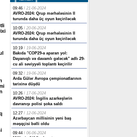
09:46
/
21-06-2024
AVRO-2024: Qrup mərhələsinin II
turunda daha üç oyun keçiriləcək
li
10:05
/
20-06-2024
ixi
AVRO-2024: Qrup mərhələsinin II
turunda daha üç oyun keçiriləcək
10:19
/
19-06-2024
ul
Bakıda "COP29-a aparan yol:
Dayanıqlı və davamlı gələcək" adlı 29-
cu ali səviyyəli toplantı keçirilir
09:32
/
19-06-2024
Arda Gülər Avropa çempionatlarının
n
tarixinə düşdü
mi
an
10:26
/
17-06-2024
AVRO-2024: İngilis azarkeşlərin
davranışı polisi şoka saldı
12:27
/
12-06-2024
ıq
Azərbaycan millisinin yeni baş
məşqçisi bəlli oldu
i
09:44
/
06-06-2024