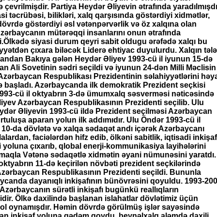
 çevrilmişdir. Partiya Heydər Əliyevin ətrafında yaradılmışdı
i təcrübəsi, bilikləri, xalq qarşısında göstərdiyi xidmətlər,
 dövrdə göstərdiyi əsl vətənpərvərlik və öz xalqına olan
Azərbaycanın mütərəqqi insanlarını onun ətrafında
di.Ölkədə siyasi durum qeyri sabit oldugu ərəfədə xalqı bu
iyyətdən çıxara biləcək Liderə ehtiyac duyulurdu. Xalqın tələ
vandan Bakıya gələn Heydər Əliyev 1993-cü il iyunun 15-də
n Ali Sovetinin sədri seçildi və iyunun 24-dən Milli Məclisin
ə Azərbaycan Respublikası Prezidentinin səlahiyyətlərini həy
 başladı. Azərbaycanda ilk demokratik Prezident seçkisi
.1993-cü il oktyabrın 3-də ümumxalq səsverməsi nəticəsində
iyev Azərbaycan Respublikasının Prezidenti seçilib. Ulu
dər Əliyevin 1993-cü ildə Prezident seçilməsi Azərbaycan
urtuluşa aparan yolun ilk addımıdır. Ulu Öndər 1993-cü il
 10-da dövlətə və xalqa sədaqət andı içərək Azərbaycanı
lardan, faciələrdən hifz edib, ölkəni sabitlik, iqtisadi inkişaf
i yoluna çıxarıb, qlobal enerji-kommunikasiya layihələrini
rmaqla Vətənə sədaqətlə xidmətin əyani nümunəsini yaratdı.
 oktyabrın 11-də keçirilən növbəti prezident seçkilərində
zərbaycan Respublikasının Prezidenti seçildi. Bununla
canda dayanıqlı inkişafının bünövrəsini qoyuldu. 1993-200
 Azərbaycanın sürətli inkişafı bugünkü reallıqların
dir. Ölkə daxilində başlanan islahatlar dövlətimiz üçün
 rol oynamışdır. Həmin dövrdə görülmüş işlər sayəsində
n inkişaf yoluna qədəm qoydu, beynəlxalq aləmdə daxili