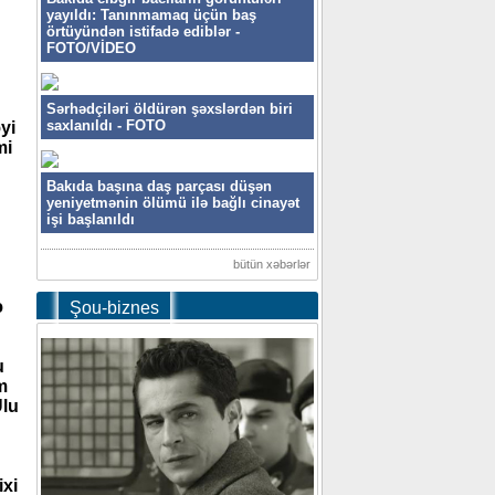
yayıldı: Tanınmamaq üçün baş
örtüyündən istifadə ediblər -
FOTO/VİDEO
Sərhədçiləri öldürən şəxslərdən biri
saxlanıldı - FOTO
yi
mi
Bakıda başına daş parçası düşən
yeniyetmənin ölümü ilə bağlı cinayət
işi başlanıldı
bütün xəbərlər
ə
Şou-biznes
u
m
Ulu
ixi