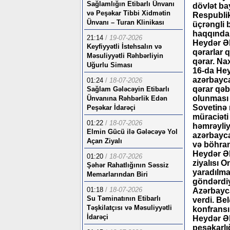
Sağlamlığın Etibarlı Ünvanı
dövlət ba
və Peşəkar Tibbi Xidmətin
Respublik
Ünvanı – Turan Klinikası
üçrəngli 
haqqında 
21:14
/
19-07-2026
Heydər Əl
Keyfiyyətli İstehsalın və
qərarlar q
Məsuliyyətli Rəhbərliyin
qərar. Na
Uğurlu Siması
16-da Hey
azərbayca
01:24
/
18-07-2026
qərar qəbu
Sağlam Gələcəyin Etibarlı
olunması 
Ünvanına Rəhbərlik Edən
Sovetinə 
Peşəkar İdarəçi
müraciəti
01:22
/
18-07-2026
həmrəyliy
Elmin Gücü ilə Gələcəyə Yol
azərbayca
Açan Ziyalı
və böhran
Heydər Əl
01:20
/
18-07-2026
ziyalısı 
Şəhər Rahatlığının Səssiz
yaradılmas
Memarlarından Biri
göndərdiy
01:18
/
18-07-2026
Azərbayca
Su Təminatının Etibarlı
verdi. Bel
Təşkilatçısı və Məsuliyyətli
konfransı
İdarəçi
Heydər Əl
peşəkarlı