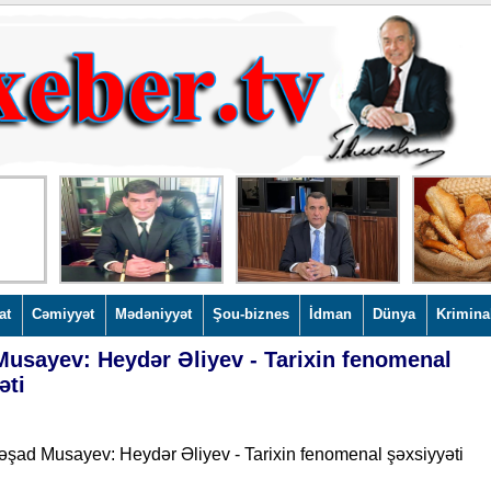
at
Cəmiyyət
Mədəniyyət
Şou-biznes
İdman
Dünya
Krimina
usayev: Heydər Əliyev - Tarixin fenomenal
əti