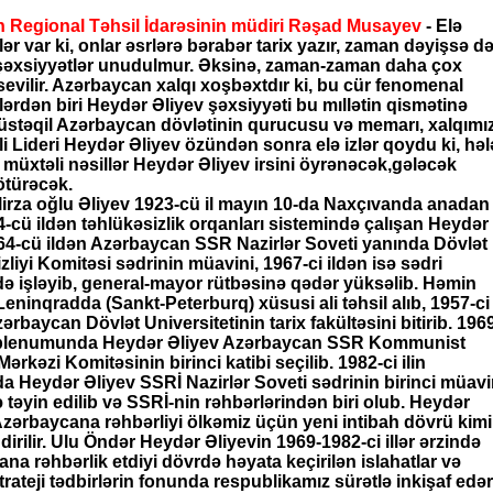
 Regional Təhsil İdarəsinin müdiri Rəşad Musayev
- Elə
ər var ki, onlar əsrlərə bərabər tarix yazır, zaman dəyişsə d
şəxsiyyətlər unudulmur. Əksinə, zaman-zaman daha çox
 sevilir. Azərbaycan xalqı xoşbəxtdır ki, bu cür fenomenal
lərdən biri Heydər Əliyev şəxsiyyəti bu mıllətin qismətinə
stəqil Azərbaycan dövlətinin qurucusu və memarı, xalqımı
 Lideri Heydər Əliyev özündən sonra elə izlər qoydu ki, həl
, müxtəli nəsillər Heydər Əliyev irsini öyrənəcək,gələcək
 ötürəcək.
irza oğlu Əliyev 1923-cü il mayın 10-da Naxçıvanda anadan
4-cü ildən təhlükəsizlik orqanları sistemində çalışan Heydər
64-cü ildən Azərbaycan SSR Nazirlər Soveti yanında Dövlət
zliyi Komitəsi sədrinin müavini, 1967-ci ildən isə sədri
də işləyib, general-mayor rütbəsinə qədər yüksəlib. Həmin
 Leninqradda (Sankt-Peterburq) xüsusi ali təhsil alıb, 1957-ci
zərbaycan Dövlət Universitetinin tarix fakültəsini bitirib. 196
ul plenumunda Heydər Əliyev Azərbaycan SSR Kommunist
Mərkəzi Komitəsinin birinci katibi seçilib. 1982-ci ilin
a Heydər Əliyev SSRİ Nazirlər Soveti sədrinin birinci müavi
ə təyin edilib və SSRİ-nin rəhbərlərindən biri olub. Heydər
Azərbaycana rəhbərliyi ölkəmiz üçün yeni intibah dövrü kimi
irilir. Ulu Öndər Heydər Əliyevin 1969-1982-ci illər ərzində
na rəhbərlik etdiyi dövrdə həyata keçirilən islahatlar və
trateji tədbirlərin fonunda respublikamız sürətlə inkişaf edə