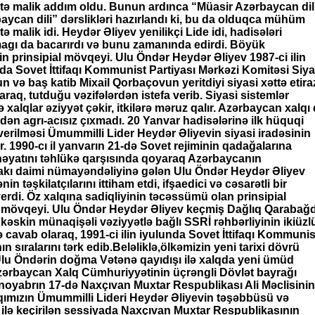
ə malik addım oldu. Bunun ardınca “Müasir Azərbaycan dil
aycan dili” dərslikləri hazırlandı ki, bu da olduqca mühüm
 malik idi. Heydər Əliyev yenilikçi Lide idi, hadisələri
gı da bacarırdı və bunu zamanında edirdi. Böyük
in prinsipial mövqeyi. Ulu Öndər Heydər Əliyev 1987-ci ilin
da Sovet İttifaqı Kommunist Partiyası Mərkəzi Komitəsi Siya
 və baş katib Mixail Qorbaçovun yeritdiyi siyasi xəttə etira
araq, tutduğu vəzifələrdən istefa verib. Siyasi sistemlər
xalqlar əziyyət çəkir, itkilərə məruz qalır. Azərbaycan xalqı
kdən agrı-acısız çıxmadı. 20 Yanvar hadisələrinə ilk hüquqi
verilməsi Ümummilli Lider Heydər Əliyevin siyasi iradəsinin
r. 1990-cı il yanvarın 21-də Sovet rejiminin qadağalarına
əyatını təhlükə qarşısında qoyaraq Azərbaycanın
kı daimi nümayəndəliyinə gələn Ulu Öndər Heydər Əliyev
ənin təşkilatçılarını ittiham etdi, ifşaedici və cəsarətli bir
erdi. Öz xalqına sadiqliyinin təcəssümü olan prinsipial
 mövqeyi. Ulu Öndər Heydər Əliyev keçmiş Dağlıq Qarabağ
kəskin münaqişəli vəziyyətlə bağlı SSRİ rəhbərliyinin ikiüzl
ə cavab olaraq, 1991-ci ilin iyulunda Sovet İttifaqı Kommunis
ın sıralarını tərk edib.Beləliklə,ölkəmizin yeni tarixi dövrü
Ulu Öndərin doğma Vətənə qayıdışı ilə xalqda yeni ümüd
zərbaycan Xalq Cümhuriyyətinin üçrəngli Dövlət bayrağı
l noyabrın 17-də Naxçıvan Muxtar Respublikası Ali Məclisinin
lqımızın Ümummilli Lideri Heydər Əliyevin təşəbbüsü və
i ilə keçirilən sessiyada Naxçıvan Muxtar Respublikasının