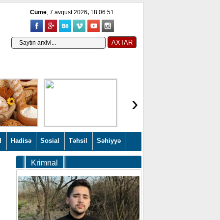
Cümə
, 7 avqust 2026
,
18:06:52
›
l
Hadisə
Sosial
Təhsil
Səhiyyə
Krimnal