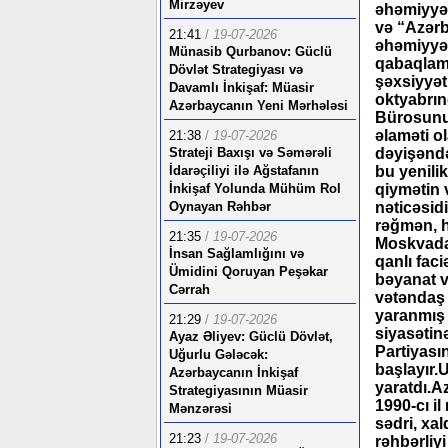
Mirzəyev
əhəmiyyət
və “Azərb
21:41
/
19-07-2026
əhəmiyyətə
Münasib Qurbanov: Güclü
qabaqlama
Dövlət Strategiyası və
şəxsiyyət
Davamlı İnkişaf: Müasir
oktyabrın
Azərbaycanın Yeni Mərhələsi
Bürosunun
əlaməti ol
21:38
/
19-07-2026
Strateji Baxışı və Səmərəli
dəyişəndə 
İdarəçiliyi ilə Ağstafanın
bu yenili
İnkişaf Yolunda Mühüm Rol
qiymətin 
Oynayan Rəhbər
nəticəsidi
rəğmən, h
21:35
/
19-07-2026
Moskvada
İnsan Sağlamlığını və
qanlı faci
Ümidini Qoruyan Peşəkar
bəyanat v
Cərrah
vətəndaş
yaranmış 
21:29
/
19-07-2026
siyasətin
Ayaz Əliyev: Güclü Dövlət,
Partiyasın
Uğurlu Gələcək:
başlayır.
Azərbaycanın İnkişaf
yaratdı.A
Strategiyasının Müasir
1990-cı i
Mənzərəsi
sədri, xa
21:23
/
19-07-2026
rəhbərliy