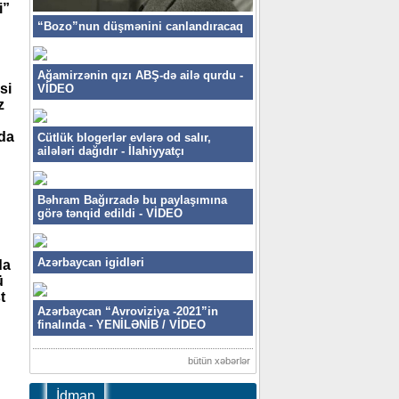
i”
“Bozo”nun düşmənini canlandıracaq
Ağamirzənin qızı ABŞ-də ailə qurdu -
si
VİDEO
z
 da
Cütlük blogerlər evlərə od salır,
ailələri dağıdır - İlahiyyatçı
Bəhram Bağırzadə bu paylaşımına
görə tənqid edildi - VİDEO
Azərbaycan igidləri
da
ü
t
Azərbaycan “Avroviziya -2021”in
finalında - YENİLƏNİB / VİDEO
bütün xəbərlər
İdman