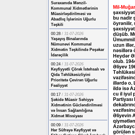
Suraxanıda Mənzil-
Mil-Muğan
Kommunal Xidmətlərinin
şəxsiyyətl
Müasirləşdirilməsi və
bu nadir 
Abadlıq İşlərinin Uğurlu
öyrənilir,
Təşkili
şəxsiyyət
00:28
/
31-07-2026
düşüb. Mü
Yaşayış Binalarında
Ümummilli
Nümunəvi Kommunal
uzun illər
Xidmətin Təşkilində Peşəkar
nəsillərə
İdarəçilik
Heydər Əl
olub. 194
00:24
/
31-07-2026
Əliyev 19
Keyfiyyətli Çörək İstehsalı və
Təhlükəsi
Qida Təhlükəsizliyini
vəzifəsin
Prioritetə Çevirən Uğurlu
illərdə o,
Fəaliyyət
ildə isə A
cu il iy
00:17
/
31-07-2026
Partiyası 
Şəkidə Müasir Səhiyyə
dekabrınd
Xidmətinin Gücləndirilməsi
vəzifəsin
və İnsan Sağlamlığına
Əliyevin 
Xidmət Missiyası
qiymətlənd
00:09
/
31-07-2026
Azərbayca
Hər Süfrəyə Keyfiyyət və
görülən s