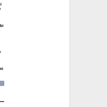
i
n
bi
a
ni