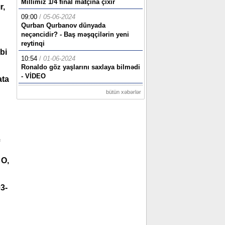
Millimiz 1/4 final matçına çıxır
r,
09:00
/
05-06-2024
Qurban Qurbanov dünyada
neçəncidir? - Baş məşqçilərin yeni
reytinqi
bi
10:54
/
01-06-2024
Ronaldo göz yaşlarını saxlaya bilmədi
- VİDEO
ata
bütün xəbərlər
 O,
3-