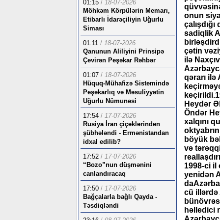
01:15
/
18-07-2026
qüvvəsinə
Möhkəm Körpülərin Memarı,
onun siyas
Etibarlı İdarəçiliyin Uğurlu
çalışdığı
Siması
sadiqlik 
birləşdir
01:11
/
18-07-2026
çətin vəz
Qanunun Aliliyini Prinsipə
ilə Naxçı
Çevirən Peşəkar Rəhbər
Azərbayca
01:07
/
18-07-2026
qərarı il
Hüquq-Mühafizə Sistemində
keçirməyə
Peşəkarlıq və Məsuliyyətin
keçirildi
Uğurlu Nümunəsi
Heydər Əl
Öndər Hey
17:54
/
17-07-2026
xalqını q
Rusiya İran çiçəklərindən
oktyabrın
şübhələndi - Ermənistandan
böyük bəla
idxal edilib?
və tərəqq
17:52
/
17-07-2026
reallaşdı
“Bozo”nun düşmənini
1998-ci il
canlandıracaq
yenidən A
daAzərbay
17:50
/
17-07-2026
cü illərdə
Bağçalarla bağlı Qayda -
bünövrəsi
Təsdiqləndi
həlledici
Azərbayca