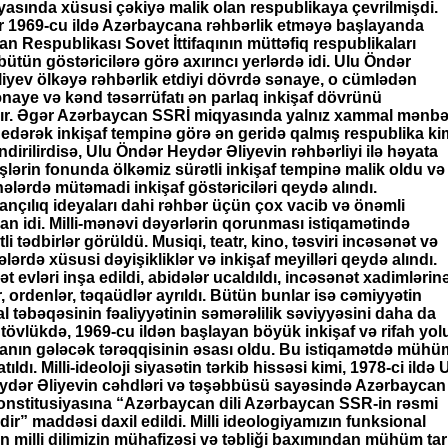
asında xüsusi çəkiyə malik olan respublikaya çevrilmişdi.
 1969-cu ildə Azərbaycana rəhbərlik etməyə başlayanda
n Respublikası Sovet İttifaqının müttəfiq respublikaları
bütün göstəricilərə görə axırıncı yerlərdə idi. Ulu Öndər
iyev ölkəyə rəhbərlik etdiyi dövrdə sənaye, o cümlədən
naye və kənd təsərrüfatı ən parlaq inkişaf dövrünü
ır. Əgər Azərbaycan SSRİ miqyasında yalnız xammal mənbə
ş edərək inkişaf tempinə görə ən geridə qalmış respublika ki
dirilirdisə, Ulu Öndər Heydər Əliyevin rəhbərliyi ilə həyata
işlərin fonunda ölkəmiz sürətli inkişaf tempinə malik oldu və
ələrdə mütəmadi inkişaf göstəriciləri qeydə alındı.
nçılıq ideyaları dahi rəhbər üçün çox vacib və önəmli
dan idi. Milli-mənəvi dəyərlərin qorunması istiqamətində
i tədbirlər görüldü. Musiqi, teatr, kino, təsviri incəsənət və
lərdə xüsusi dəyişikliklər və inkişaf meyilləri qeydə alındı.
 evləri inşa edildi, abidələr ucaldıldı, incəsənət xadimlərin
r, ordenlər, təqaüdlər ayrıldı. Bütün bunlar isə cəmiyyətin
al təbəqəsinin fəaliyyətinin səmərəlilik səviyyəsini daha da
Bütövlükdə, 1969-cu ildən başlayan böyük inkişaf və rifah yol
nın gələcək tərəqqisinin əsası oldu. Bu istiqamətdə mühü
tıldı. Milli-ideoloji siyasətin tərkib hissəsi kimi, 1978-ci ildə 
dər Əliyevin cəhdləri və təşəbbüsü sayəsində Azərbaycan
nstitusiyasına “Azərbaycan dili Azərbaycan SSR-in rəsmi
idir” maddəsi daxil edildi. Milli ideologiyamızın funksional
an milli dilimizin mühafizəsi və təbliği baxımından mühüm tar