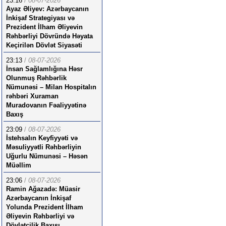
23:16
/
08-07-2026
Ayaz Əliyev: Azərbaycanın
İnkişaf Strategiyası və
Prezident İlham Əliyevin
Rəhbərliyi Dövründə Həyata
Keçirilən Dövlət Siyasəti
23:13
/
08-07-2026
İnsan Sağlamlığına Həsr
Olunmuş Rəhbərlik
Nümunəsi – Milan Hospitalın
rəhbəri Xuraman
Muradovanın Fəaliyyətinə
Baxış
23:09
/
08-07-2026
İstehsalın Keyfiyyəti və
Məsuliyyətli Rəhbərliyin
Uğurlu Nümunəsi – Həsən
Müəllim
23:06
/
08-07-2026
Ramin Ağazadə: Müasir
Azərbaycanın İnkişaf
Yolunda Prezident İlham
Əliyevin Rəhbərliyi və
Dövlətçilik Baxışı