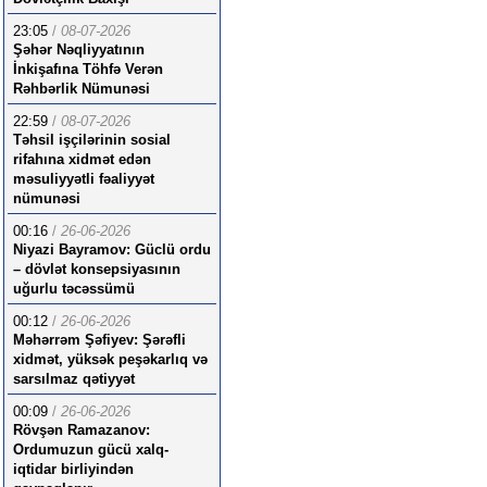
23:05
/
08-07-2026
Şəhər Nəqliyyatının
İnkişafına Töhfə Verən
Rəhbərlik Nümunəsi
22:59
/
08-07-2026
Təhsil işçilərinin sosial
rifahına xidmət edən
məsuliyyətli fəaliyyət
nümunəsi
00:16
/
26-06-2026
Niyazi Bayramov: Güclü ordu
– dövlət konsepsiyasının
uğurlu təcəssümü
00:12
/
26-06-2026
Məhərrəm Şəfiyev: Şərəfli
xidmət, yüksək peşəkarlıq və
sarsılmaz qətiyyət
00:09
/
26-06-2026
Rövşən Ramazanov:
Ordumuzun gücü xalq-
iqtidar birliyindən