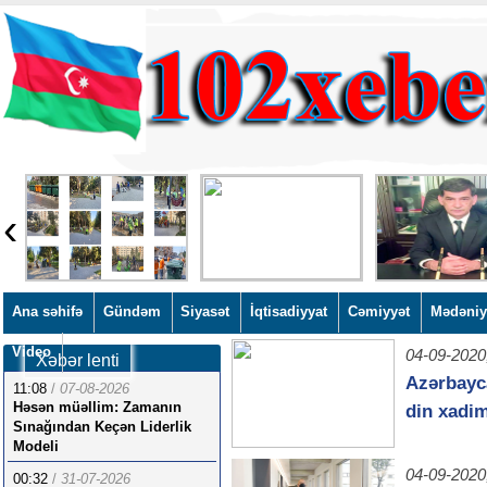
‹
Ana səhifə
Gündəm
Siyasət
İqtisadiyyat
Cəmiyyət
Mədəniy
Video
04-09-2020
Xəbər lenti
Azərbayc
11:08
/
07-08-2026
Həsən müəllim: Zamanın
din xadim
Sınağından Keçən Liderlik
Modeli
04-09-2020
00:32
/
31-07-2026