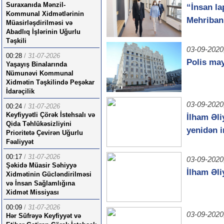
Suraxanıda Mənzil-
“İnsan la
Kommunal Xidmətlərinin
Mehriban
Müasirləşdirilməsi və
Abadlıq İşlərinin Uğurlu
Təşkili
03-09-2020
00:28
/
31-07-2026
Polis may
Yaşayış Binalarında
Nümunəvi Kommunal
Xidmətin Təşkilində Peşəkar
İdarəçilik
03-09-2020
00:24
/
31-07-2026
Keyfiyyətli Çörək İstehsalı və
İlham Əl
Qida Təhlükəsizliyini
yenidən i
Prioritetə Çevirən Uğurlu
Fəaliyyət
00:17
/
31-07-2026
03-09-2020
Şəkidə Müasir Səhiyyə
İlham Əli
Xidmətinin Gücləndirilməsi
və İnsan Sağlamlığına
Xidmət Missiyası
00:09
/
31-07-2026
03-09-2020
Hər Süfrəyə Keyfiyyət və