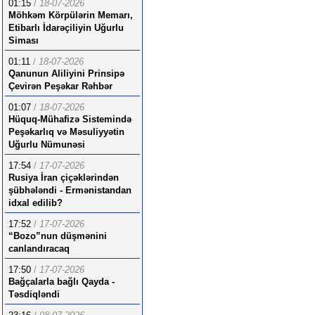
01:15
/
18-07-2026
Möhkəm Körpülərin Memarı,
Etibarlı İdarəçiliyin Uğurlu
Siması
01:11
/
18-07-2026
Qanunun Aliliyini Prinsipə
Çevirən Peşəkar Rəhbər
01:07
/
18-07-2026
Hüquq-Mühafizə Sistemində
Peşəkarlıq və Məsuliyyətin
Uğurlu Nümunəsi
17:54
/
17-07-2026
Rusiya İran çiçəklərindən
şübhələndi - Ermənistandan
idxal edilib?
17:52
/
17-07-2026
“Bozo”nun düşmənini
canlandıracaq
17:50
/
17-07-2026
Bağçalarla bağlı Qayda -
Təsdiqləndi