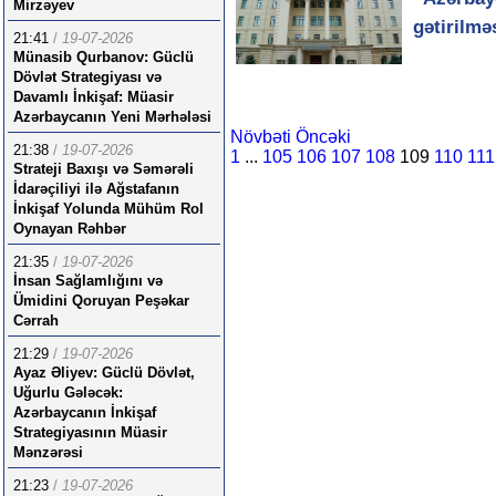
Mirzəyev
gətirilmə
21:41
/
19-07-2026
Münasib Qurbanov: Güclü
Dövlət Strategiyası və
Davamlı İnkişaf: Müasir
Azərbaycanın Yeni Mərhələsi
Növbəti
Öncəki
21:38
/
19-07-2026
1
...
105
106
107
108
109
110
111
Strateji Baxışı və Səmərəli
İdarəçiliyi ilə Ağstafanın
İnkişaf Yolunda Mühüm Rol
Oynayan Rəhbər
21:35
/
19-07-2026
İnsan Sağlamlığını və
Ümidini Qoruyan Peşəkar
Cərrah
21:29
/
19-07-2026
Ayaz Əliyev: Güclü Dövlət,
Uğurlu Gələcək:
Azərbaycanın İnkişaf
Strategiyasının Müasir
Mənzərəsi
21:23
/
19-07-2026