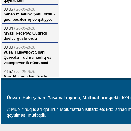
qaynaqlanır
00:06
/
26-06-2026
Kənan müəllim: Şanlı ordu -
güc, peşəkarlıq və qətiyyət
00:04
/
26-06-2026
Niyazi Nəcəfov: Qüdrətli
dövlət, güclü ordu
00:00
/
26-06-2026
Vüsal Hüseynov: Silahlı
Qüvvələr - qəhrəmanlıq və
vətənpərvərlik nümunəsi
23:57
/
25-06-2026
Mais Məmmədov: Güclü
ordu strategiyasının
möhtəşəm nəticələri
Ünvan: Bakı şəhəri, Yasamal rayonu, Mətbuat prospekti, 529-
© Müəllif hüquqları qorunur. Məlumatdan istifadə etdikdə istinad mü
qoyulması mütləqdir.