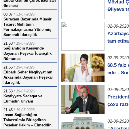
Etibar Gətirən Çörək İstehsalı
Mövlud Ç
Ənənəsi
Əliyevə t
00:07
/
31-07-2026
Suraxanı Bazarında Müasir
Ticarət Mühitinin
02-09-2020
Formalaşmasına Yönəlmiş
Azərbayca
Səmərəli İdarəçilik
tam etib
21:58
/
19-07-2026
Sağlamlığın Keşiyində
Dayanan Peşəkar İdarəçilik
02-09-2020
Nümunəsi
68.5 faiz
21:55
/
19-07-2026
Etibarlı Şəhər Nəqliyyatının
edir - So
Arxasında Dayanan Peşəkar
İdarəçilik
02-09-2020
21:53
/
19-07-2026
Keyfiyyətə Sədaqət və
Prezident
Etimadın Ünvanı
çoxu razı
21:45
/
19-07-2026
İnsan Sağlamlığını
Təbəssümlə Birləşdirən
02-09-2020
Peşəkar Həkim – Elməddin
“Azərbay