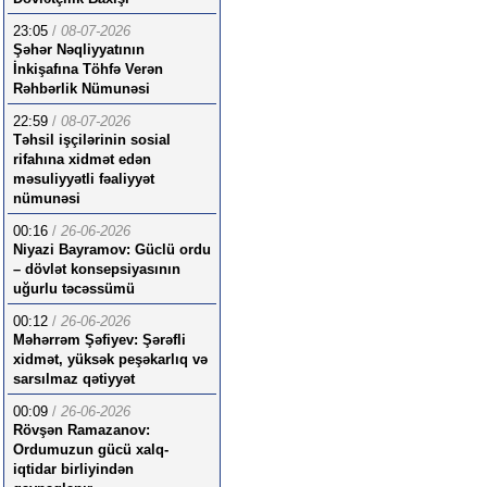
23:05
/
08-07-2026
Şəhər Nəqliyyatının
İnkişafına Töhfə Verən
Rəhbərlik Nümunəsi
22:59
/
08-07-2026
Təhsil işçilərinin sosial
rifahına xidmət edən
məsuliyyətli fəaliyyət
nümunəsi
00:16
/
26-06-2026
Niyazi Bayramov: Güclü ordu
– dövlət konsepsiyasının
uğurlu təcəssümü
00:12
/
26-06-2026
Məhərrəm Şəfiyev: Şərəfli
xidmət, yüksək peşəkarlıq və
sarsılmaz qətiyyət
00:09
/
26-06-2026
Rövşən Ramazanov:
Ordumuzun gücü xalq-
iqtidar birliyindən