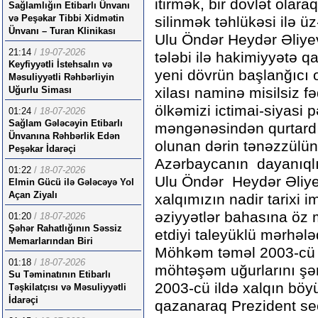
itirmək, bir dövlət olar
Sağlamlığın Etibarlı Ünvanı
və Peşəkar Tibbi Xidmətin
silinmək təhlükəsi ilə ü
Ünvanı – Turan Klinikası
Ulu Öndər Heydər Əliyevi
21:14
/
19-07-2026
tələbi ilə hakimiyyətə 
Keyfiyyətli İstehsalın və
yeni dövrün başlanğıcı 
Məsuliyyətli Rəhbərliyin
Uğurlu Siması
xilası naminə misilsiz f
ölkəmizi ictimai-siyasi 
01:24
/
18-07-2026
Sağlam Gələcəyin Etibarlı
məngənəsindən qurtardı
Ünvanına Rəhbərlik Edən
olunan dərin tənəzzülün
Peşəkar İdarəçi
Azərbaycanın dayanıqlı
01:22
/
18-07-2026
Ulu Öndər Heydər Əliyevi
Elmin Gücü ilə Gələcəyə Yol
Açan Ziyalı
xalqımızın nadir tarixi
əziyyətlər bahasına öz 
01:20
/
18-07-2026
Şəhər Rahatlığının Səssiz
etdiyi taleyüklü mərhələd
Memarlarından Biri
Möhkəm təməl 2003-cü 
01:18
/
18-07-2026
möhtəşəm uğurlarını şər
Su Təminatının Etibarlı
2003-cü ildə xalqın böyü
Təşkilatçısı və Məsuliyyətli
İdarəçi
qazanaraq Prezident se