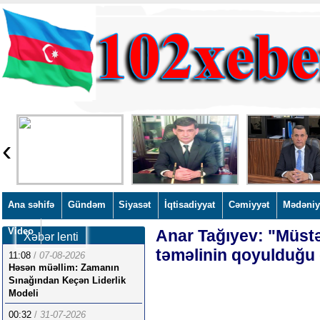
‹
Ana səhifə
Gündəm
Siyasət
İqtisadiyyat
Cəmiyyət
Mədəniy
Video
Anar Tağıyev: "Müstə
Xəbər lenti
təməlinin qoyulduğu
11:08
/
07-08-2026
Həsən müəllim: Zamanın
Sınağından Keçən Liderlik
Modeli
00:32
/
31-07-2026