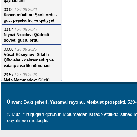
qaynaqlanır
00:06
/
26-06-2026
Kənan müəllim: Şanlı ordu -
güc, peşəkarlıq və qətiyyət
00:04
/
26-06-2026
Niyazi Nəcəfov: Qüdrətli
dövlət, güclü ordu
00:00
/
26-06-2026
Vüsal Hüseynov: Silahlı
Qüvvələr - qəhrəmanlıq və
vətənpərvərlik nümunəsi
23:57
/
25-06-2026
Mais Məmmədov: Güclü
ordu strategiyasının
möhtəşəm nəticələri
Ünvan: Bakı şəhəri, Yasamal rayonu, Mətbuat prospekti, 529-
© Müəllif hüquqları qorunur. Məlumatdan istifadə etdikdə istinad mü
qoyulması mütləqdir.