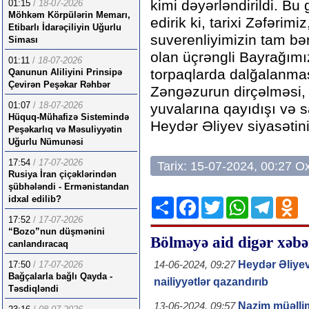
kimi dəyərləndirildi. Bu
01:15
/
18-07-2026
Möhkəm Körpülərin Memarı,
edirik ki, tarixi Zəfəri
Etibarlı İdarəçiliyin Uğurlu
suverenliyimizin tam bər
Siması
olan üçrəngli Bayrağımı
01:11
/
18-07-2026
torpaqlarda dalğalanma
Qanunun Aliliyini Prinsipə
Çevirən Peşəkar Rəhbər
Zəngəzurun dirçəlməsi,
01:07
/
18-07-2026
yuvalarına qayıdışı və s
Hüquq-Mühafizə Sistemində
Heydər Əliyev siyasətini
Peşəkarlıq və Məsuliyyətin
Uğurlu Nümunəsi
17:54
/
17-07-2026
Tarix: 15-07-2024, 00:27 
Rusiya İran çiçəklərindən
şübhələndi - Ermənistandan
idxal edilib?
Share
Facebook
Twitter
WhatsApp
Telegr
Od
17:52
/
17-07-2026
“Bozo”nun düşmənini
Bölməyə aid digər xəbə
canlandıracaq
Heydər Əliye
17:50
/
17-07-2026
14-06-2024, 09:27
Bağçalarla bağlı Qayda -
nailiyyətlər qazandırıb
Təsdiqləndi
Nazim müəllim
13-06-2024, 09:57