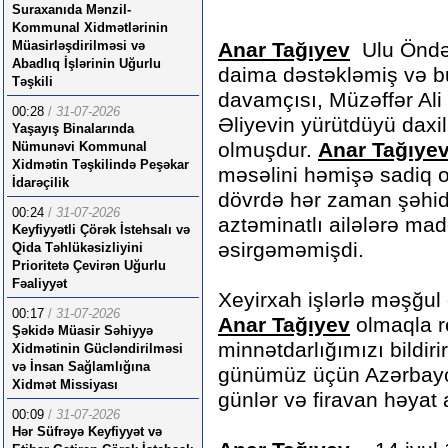
Suraxanıda Mənzil-
Kommunal Xidmətlərinin
Müasirləşdirilməsi və
Anar Tağıyev
Ulu Öndər
Abadlıq İşlərinin Uğurlu
daima dəstəkləmiş və bu 
Təşkili
davamçısı, Müzəffər Al
00:28
/
31-07-2026
Əliyevin yürütdüyü daxil
Yaşayış Binalarında
olmuşdur.
Anar Tağıye
Nümunəvi Kommunal
Xidmətin Təşkilində Peşəkar
məsəlini həmişə sadiq ol
İdarəçilik
dövrdə hər zaman şəhid a
00:24
/
31-07-2026
aztəminatlı ailələrə ma
Keyfiyyətli Çörək İstehsalı və
əsirgəməmişdi.
Qida Təhlükəsizliyini
Prioritetə Çevirən Uğurlu
Fəaliyyət
Xeyirxah işlərlə məşğul
00:17
/
31-07-2026
Anar Tağıyev
olmaqla r
Şəkidə Müasir Səhiyyə
minnətdarlığımızı bildiri
Xidmətinin Gücləndirilməsi
və İnsan Sağlamlığına
günümüz üçün Azərbayca
Xidmət Missiyası
günlər və firavan həyat 
00:09
/
31-07-2026
Hər Süfrəyə Keyfiyyət və