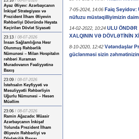
23:16
/
08-07-2026
Ayaz Əliyev: Azərbaycanın
Faiq Seyidov: U
7-05-2024, 14:06
İnkişaf Strategiyası və
Prezident İlham Əliyevin
nüfuzu müstəqilliyimizin daimil
Rəhbərliyi Dövründə Həyata
ULU ÖNDƏR
Keçirilən Dövlət Siyasəti
14-02-2022, 10:24
XALQININ VƏ DÖVLƏTİNİN X
23:13
/
08-07-2026
İnsan Sağlamlığına Həsr
Vətəndaşlar P
8-10-2020, 12:42
Olunmuş Rəhbərlik
Nümunəsi – Milan Hospitalın
güclənməsi sizin zəhmətinizi
rəhbəri Xuraman
Muradovanın Fəaliyyətinə
Baxış
23:09
/
08-07-2026
İstehsalın Keyfiyyəti və
Məsuliyyətli Rəhbərliyin
Uğurlu Nümunəsi – Həsən
Müəllim
23:06
/
08-07-2026
Ramin Ağazadə: Müasir
Azərbaycanın İnkişaf
Yolunda Prezident İlham
Əliyevin Rəhbərliyi və
Dövlətçilik Baxışı