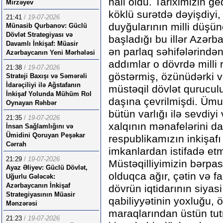
nail oldu. Tariximizin g
Mirzəyev
köklü surətdə dəyişdiyi,
21:41
/
19-07-2026
duyğularının milli düşü
Münasib Qurbanov: Güclü
Dövlət Strategiyası və
başladığı bu illər Azər
Davamlı İnkişaf: Müasir
ən parlaq səhifələrindənd
Azərbaycanın Yeni Mərhələsi
addımlar o dövrdə milli
21:38
/
19-07-2026
göstərmiş, özünüdərki v
Strateji Baxışı və Səmərəli
İdarəçiliyi ilə Ağstafanın
müstəqil dövlət qurucu
İnkişaf Yolunda Mühüm Rol
daşına çevrilmişdi. Ümu
Oynayan Rəhbər
bütün varlığı ilə sevdiy
21:35
/
19-07-2026
xalqının mənafelərini d
İnsan Sağlamlığını və
Ümidini Qoruyan Peşəkar
respublikamızın inkişaf
Cərrah
imkanlardan istifadə etm
21:29
/
19-07-2026
Müstəqilliyimizin bərpas
Ayaz Əliyev: Güclü Dövlət,
olduqca ağır, çətin və fa
Uğurlu Gələcək:
Azərbaycanın İnkişaf
dövrün iqtidarının siyasi 
Strategiyasının Müasir
qabiliyyətinin yoxluğu, 
Mənzərəsi
maraqlarından üstün tut
21:23
/
19-07-2026