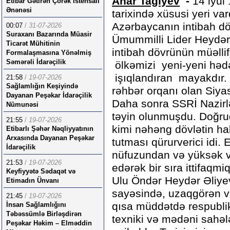
Anar Tağıyev
-
14 iyul
Etibar Gətirən Çörək İstehsalı
Ənənəsi
tarixində xüsusi yeri var
Azərbaycanın intibah dö
00:07
/
31-07-2026
Suraxanı Bazarında Müasir
Ümummilli Lider Heydər
Ticarət Mühitinin
intibah dövrünün müəllif
Formalaşmasına Yönəlmiş
Səmərəli İdarəçilik
ölkəmizi yeni-yeni hədə
işıqlandıran mayakdır. 
21:58
/
19-07-2026
Sağlamlığın Keşiyində
rəhbər orqanı olan Siya
Dayanan Peşəkar İdarəçilik
Daha sonra SSRİ Nazirlə
Nümunəsi
təyin olunmuşdu. Doğru
21:55
/
19-07-2026
kimi nəhəng dövlətin h
Etibarlı Şəhər Nəqliyyatının
Arxasında Dayanan Peşəkar
tutması qürurverici idi
İdarəçilik
nüfuzundan və yüksək və
21:53
/
19-07-2026
edərək bir sıra ittifaqmi
Keyfiyyətə Sədaqət və
Ulu Öndər Heydər Əliyev
Etimadın Ünvanı
sayəsində, uzaqgörən və
21:45
/
19-07-2026
qısa müddətdə respublik
İnsan Sağlamlığını
Təbəssümlə Birləşdirən
texniki və mədəni sahəl
Peşəkar Həkim – Elməddin