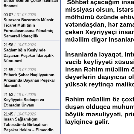
Etibar Gətirən Çörək İstehsalı
Söhbət açacağım insan
Ənənəsi
missiyası olsun, istərs
00:07
/
31-07-2026
möfhümü özündə ehtiv
Suraxanı Bazarında Müasir
vətəndaşdan, hər zama
Ticarət Mühitinin
Formalaşmasına Yönəlmiş
çəkən Xeyriyyəçi insan
Səmərəli İdarəçilik
müəllim digər insanlarda
21:58
/
19-07-2026
Sağlamlığın Keşiyində
İnsanlarda ləyaqət, int
Dayanan Peşəkar İdarəçilik
vacib keyfiyyəti xüsus
Nümunəsi
insan Rəhim müəllim ö
21:55
/
19-07-2026
Etibarlı Şəhər Nəqliyyatının
dəyərlərin daşıyıcısı 
Arxasında Dayanan Peşəkar
yüksək reytinqə malikd
İdarəçilik
21:53
/
19-07-2026
Rəhim müəllim öz çoxtər
Keyfiyyətə Sədaqət və
Etimadın Ünvanı
düşən olduqca mühüm 
böyük məsuliyyəti, prin
21:45
/
19-07-2026
İnsan Sağlamlığını
layiqincə gəlir.
Təbəssümlə Birləşdirən
Peşəkar Həkim – Elməddin