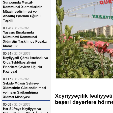
Suraxanıda Mənzil-
Kommunal Xidmətlərinin
Müasirləşdirilməsi və
Abadlıq İşlərinin Uğurlu
Təşkili
00:28
/
31-07-2026
Yaşayış Binalarında
Nümunəvi Kommunal
Xidmətin Təşkilində Peşəkar
İdarəçilik
00:24
/
31-07-2026
Keyfiyyətli Çörək İstehsalı və
Qida Təhlükəsizliyini
Prioritetə Çevirən Uğurlu
Fəaliyyət
00:17
/
31-07-2026
Şəkidə Müasir Səhiyyə
Xidmətinin Gücləndirilməsi
və İnsan Sağlamlığına
Xeyriyyəçilik fəaliyyə
Xidmət Missiyası
bəşəri dəyərlərə hörm
00:09
/
31-07-2026
Hər Süfrəyə Keyfiyyət və