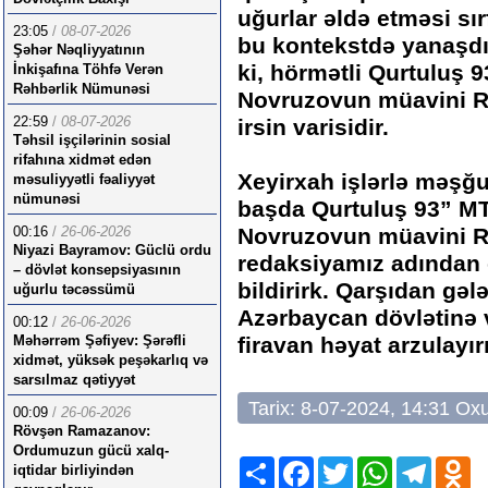
uğurlar əldə etməsi sı
23:05
/
08-07-2026
bu kontekstdə yanaşdı
Şəhər Nəqliyyatının
ki, hörmətli Qurtuluş
İnkişafına Töhfə Verən
Rəhbərlik Nümunəsi
Novruzovun müavini R
22:59
/
08-07-2026
irsin varisidir.
Təhsil işçilərinin sosial
rifahına xidmət edən
Xeyirxah işlərlə məşğu
məsuliyyətli fəaliyyət
nümunəsi
başda Qurtuluş 93” M
00:16
/
26-06-2026
Novruzovun müavini R
Niyazi Bayramov: Güclü ordu
redaksiyamız adından 
– dövlət konsepsiyasının
bildirirk. Qarşıdan gə
uğurlu təcəssümü
Azərbaycan dövlətinə 
00:12
/
26-06-2026
Məhərrəm Şəfiyev: Şərəfli
firavan həyat arzulayır
xidmət, yüksək peşəkarlıq və
sarsılmaz qətiyyət
Tarix: 8-07-2024, 14:31 O
00:09
/
26-06-2026
Rövşən Ramazanov:
Ordumuzun gücü xalq-
Share
Facebook
Twitter
WhatsApp
Telegr
Od
iqtidar birliyindən