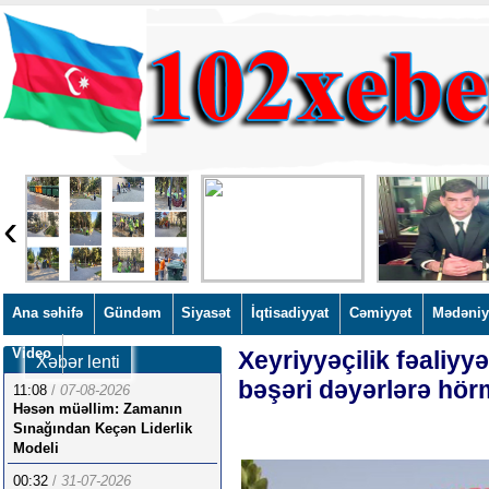
‹
Ana səhifə
Gündəm
Siyasət
İqtisadiyyat
Cəmiyyət
Mədəniy
Video
Xeyriyyəçilik fəaliyy
Xəbər lenti
bəşəri dəyərlərə hör
11:08
/
07-08-2026
Həsən müəllim: Zamanın
Sınağından Keçən Liderlik
Modeli
00:32
/
31-07-2026