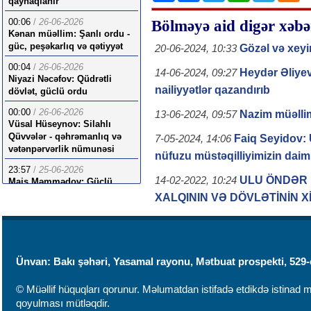
qaynaqlanır
00:06
/
26-06-2026
Bölməyə aid digər xəbə
Kənan müəllim: Şanlı ordu -
güc, peşəkarlıq və qətiyyət
Gözəl və xey
20-06-2024, 10:33
00:04
/
26-06-2026
Heydər Əliye
14-06-2024, 09:27
Niyazi Nəcəfov: Qüdrətli
nailiyyətlər qazandırıb
dövlət, güclü ordu
00:00
/
26-06-2026
Nazim müəllim
13-06-2024, 09:57
Vüsal Hüseynov: Silahlı
Qüvvələr - qəhrəmanlıq və
Faiq Seyidov: U
7-05-2024, 14:06
vətənpərvərlik nümunəsi
nüfuzu müstəqilliyimizin daimil
23:57
/
25-06-2026
ULU ÖNDƏR
14-02-2022, 10:24
Mais Məmmədov: Güclü
ordu strategiyasının
XALQININ VƏ DÖVLƏTİNİN X
möhtəşəm nəticələri
Ünvan: Bakı şəhəri, Yasamal rayonu, Mətbuat prospekti, 529-
© Müəllif hüquqları qorunur. Məlumatdan istifadə etdikdə istinad mü
qoyulması mütləqdir.