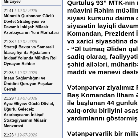
Mirzəyev
Qurtuluş 93” MTK-nın
müavini Rəhim müəlli
21:41
/
19-07-2026
Münasib Qurbanov: Güclü
siyasi kursunu daima 
Dövlət Strategiyası və
siyasətin layiqli davam
Davamlı İnkişaf: Müasir
Komandan, Prezident İ
Azərbaycanın Yeni Mərhələsi
və xarici siyasətinə 
21:38
/
19-07-2026
Strateji Baxışı və Səmərəli
- “Əl tutmaq Əlidən qa
İdarəçiliyi ilə Ağstafanın
sadiq olaraq, fəaliyyə
İnkişaf Yolunda Mühüm Rol
şəhid ailələri, müharibə
Oynayan Rəhbər
maddi və mənəvi dəst
21:35
/
19-07-2026
İnsan Sağlamlığını və
Ümidini Qoruyan Peşəkar
Vətənpərvər ziyalımız
Cərrah
Baş Komandan İlham Əl
21:29
/
19-07-2026
ilə başlanan 44 günlü
Ayaz Əliyev: Güclü Dövlət,
Uğurlu Gələcək:
xalq-ordu birliyini əsa
Azərbaycanın İnkişaf
yardımlarını göstərmiş
Strategiyasının Müasir
Mənzərəsi
Vətənpərvərlik bir mill
21:23
/
19-07-2026