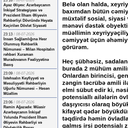
23:16
/
08-07-2026
Belə olan halda, xeyriyy
Ayaz Əliyev: Azərbaycanın
İnkişaf Strategiyası və
baxımdan bütün cəmiyy
Prezident İlham Əliyevin
müxtəlif sosial, siyasi
Rəhbərliyi Dövründə Həyata
mənəvi dəstək obyekti
Keçirilən Dövlət Siyasəti
müəllimin xeyriyyəçili
23:13
/
08-07-2026
cəmiyyət üçün əhəmiy
İnsan Sağlamlığına Həsr
Olunmuş Rəhbərlik
görürəm.
Nümunəsi – Milan Hospitalın
rəhbəri Xuraman
Muradovanın Fəaliyyətinə
Heç şübhəsiz, sadalana
Baxış
burada 2 mühüm amilin
23:09
/
08-07-2026
Onlardan birincisi, gene
İstehsalın Keyfiyyəti və
zəngin təcrübə amili il
Məsuliyyətli Rəhbərliyin
Uğurlu Nümunəsi – Həsən
elmi sübut edir ki, nəs
Müəllim
potensiallı ailələrin ö
23:06
/
08-07-2026
daşıyıcısı olaraq böyü
Ramin Ağazadə: Müasir
kifayət qədər böyükdür
Azərbaycanın İnkişaf
Yolunda Prezident İlham
təqdirdə həmin övladla
Əliyevin Rəhbərliyi və
qalmış irsi potensialı
Dövlətçilik Baxışı