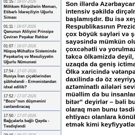
01:15
/
18-07-2026
Son illərdə Azərbaycan
Möhkəm Körpülərin Memarı,
intensiv şəkildə dirçə
Etibarlı İdarəçiliyin Uğurlu
Siması
başlamışdır. Bu isə x
Respublikasının Prezid
01:11
/
18-07-2026
Qanunun Aliliyini Prinsipə
çox böyük səyləri və ş
Çevirən Peşəkar Rəhbər
sayəsində mümkün olu
01:07
/
18-07-2026
çoxcəhətli və yorulmaz
Hüquq-Mühafizə Sistemində
təkcə ölkəmizdə deyil
Peşəkarlıq və Məsuliyyətin
Uğurlu Nümunəsi
uzaqda da geniş ictim
Ölkə xaricində vətənpə
17:54
/
17-07-2026
Rusiya İran çiçəklərindən
daxilində də öz xeyriyy
şübhələndi - Ermənistandan
aztəminatlı ailələri se
idxal edilib?
müəllim də bu insanla
17:52
/
17-07-2026
bitər” deyirlər – bəli b
“Bozo”nun düşmənini
canlandıracaq
olaraq mən bunu təsdi
17:50
/
17-07-2026
ehtiyacı olanlara kön
Bağçalarla bağlı Qayda -
etmək kimi keyfiyyətl
Təsdiqləndi