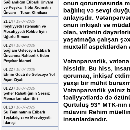
onun qorunmasında mü
Sağlamlığın Etibarlı Ünvanı
və Peşəkar Tibbi Xidmətin
bağlılıq və sevgi duyğu
Ünvanı – Turan Klinikası
anlayışdır. Vətənpərvə
21:14
/
19-07-2026
onun inkişafı və müdaf
Keyfiyyətli İstehsalın və
olan, vətənin dəyərlər
Məsuliyyətli Rəhbərliyin
Uğurlu Siması
yaşatmağa çalışan şə
01:24
/
18-07-2026
müxtəlif aspektlərdə
Sağlam Gələcəyin Etibarlı
Ünvanına Rəhbərlik Edən
Vətənpərvərlik, vətənə
Peşəkar İdarəçi
hissidir. Bu hiss, insa
01:22
/
18-07-2026
Elmin Gücü ilə Gələcəyə Yol
qorumaq, inkişaf etdir
Açan Ziyalı
yaxşı bir mühit burax
01:20
/
18-07-2026
Vətənpərvərlik yalnız 
Şəhər Rahatlığının Səssiz
fəaliyyətlərdə də özü
Memarlarından Biri
Qurtuluş 93” MTK-nın
01:18
/
18-07-2026
müavini Rəhim müəlli
Su Təminatının Etibarlı
Təşkilatçısı və Məsuliyyətli
insanlardandır.
İdarəçi