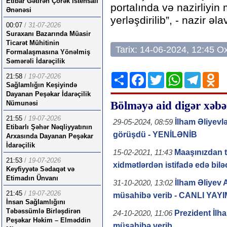
Etibar Gətirən Çörək İstehsalı
portalında və nazirliyin
Ənənəsi
yerləşdirilib”, - nazir əl
00:07
/
31-07-2026
Suraxanı Bazarında Müasir
Ticarət Mühitinin
Tarix: 14-06-2024, 12:45 
Formalaşmasına Yönəlmiş
Səmərəli İdarəçilik
Share
Facebook
Twitter
WhatsApp
Telegr
Od
21:58
/
19-07-2026
Sağlamlığın Keşiyində
Dayanan Peşəkar İdarəçilik
Bölməyə aid digər xəbə
Nümunəsi
21:55
/
19-07-2026
İlham Əliyevl
29-05-2024, 08:59
Etibarlı Şəhər Nəqliyyatının
görüşdü - YENİLƏNİB
Arxasında Dayanan Peşəkar
İdarəçilik
Maaşınızdan t
15-02-2021, 11:43
21:53
/
19-07-2026
xidmətlərdən istifadə edə bil
Keyfiyyətə Sədaqət və
Etimadın Ünvanı
İlham Əliyev 
31-10-2020, 13:02
21:45
/
19-07-2026
müsahibə verib - CANLI YAYI
İnsan Sağlamlığını
Təbəssümlə Birləşdirən
Prezident İlh
24-10-2020, 11:06
Peşəkar Həkim – Elməddin
müsahibə verib