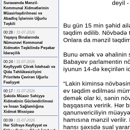
Suraxanıda Mənzil-
Kommunal Xidmətlərinin
Müasirləşdirilməsi və
Abadlıq İşlərinin Uğurlu
Təşkili
Bu gün 15 min şəhid ailə
təqdim edilib. Növbədə 
00:28
/
31-07-2026
Yaşayış Binalarında
Onlara da mənzil təqdi
Nümunəvi Kommunal
Xidmətin Təşkilində Peşəkar
İdarəçilik
Bunu əmək və əhalinin s
Babayev parlamentin n
00:24
/
31-07-2026
Keyfiyyətli Çörək İstehsalı və
iyunun 14-də keçirilən i
Qida Təhlükəsizliyini
Prioritetə Çevirən Uğurlu
Fəaliyyət
“Lakin kiminsə növbəsin
ev təqdim edilməsi müm
00:17
/
31-07-2026
Şəkidə Müasir Səhiyyə
demək olar ki, sənin n
Xidmətinin Gücləndirilməsi
başqasına veririk. Hər bi
və İnsan Sağlamlığına
qanunvericiliyin müəyyə
Xidmət Missiyası
hamısına mənzil verilir. 
00:09
/
31-07-2026
Hər Süfrəyə Keyfiyyət və
hansı şəxsdə sual yara