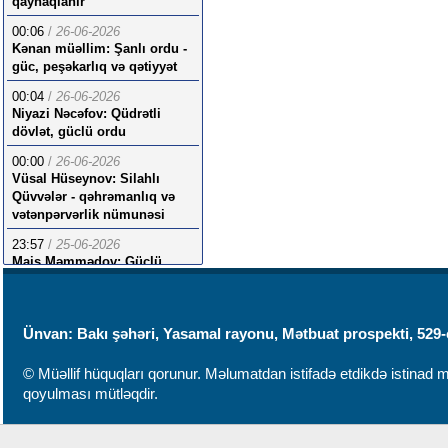
qaynaqlanır
00:06
/
26-06-2026
Kənan müəllim: Şanlı ordu -
güc, peşəkarlıq və qətiyyət
00:04
/
26-06-2026
Niyazi Nəcəfov: Qüdrətli
dövlət, güclü ordu
00:00
/
26-06-2026
Vüsal Hüseynov: Silahlı
Qüvvələr - qəhrəmanlıq və
vətənpərvərlik nümunəsi
23:57
/
25-06-2026
Mais Məmmədov: Güclü
ordu strategiyasının
möhtəşəm nəticələri
Ünvan: Bakı şəhəri, Yasamal rayonu, Mətbuat prospekti, 529-
© Müəllif hüquqları qorunur. Məlumatdan istifadə etdikdə istinad mü
qoyulması mütləqdir.