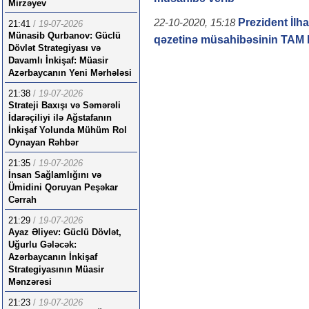
Mirzəyev
Prezident İlh
22-10-2020, 15:18
21:41
/
19-07-2026
Münasib Qurbanov: Güclü
qəzetinə müsahibəsinin TAM
Dövlət Strategiyası və
Davamlı İnkişaf: Müasir
Azərbaycanın Yeni Mərhələsi
21:38
/
19-07-2026
Strateji Baxışı və Səmərəli
İdarəçiliyi ilə Ağstafanın
İnkişaf Yolunda Mühüm Rol
Oynayan Rəhbər
21:35
/
19-07-2026
İnsan Sağlamlığını və
Ümidini Qoruyan Peşəkar
Cərrah
21:29
/
19-07-2026
Ayaz Əliyev: Güclü Dövlət,
Uğurlu Gələcək:
Azərbaycanın İnkişaf
Strategiyasının Müasir
Mənzərəsi
21:23
/
19-07-2026