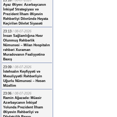
23:16
/
08-07-2026
Ayaz Əliyev: Azərbaycanın
İnkişaf Strategiyası və
Prezident İlham Əliyevin
Rəhbərliyi Dövründə Həyata
Keçirilən Dövlət Siyasəti
23:13
/
08-07-2026
İnsan Sağlamlığına Həsr
Olunmuş Rəhbərlik
Nümunəsi – Milan Hospitalın
rəhbəri Xuraman
Muradovanın Fəaliyyətinə
Baxış
23:09
/
08-07-2026
İstehsalın Keyfiyyəti və
Məsuliyyətli Rəhbərliyin
Uğurlu Nümunəsi – Həsən
Müəllim
23:06
/
08-07-2026
Ramin Ağazadə: Müasir
Azərbaycanın İnkişaf
Yolunda Prezident İlham
Əliyevin Rəhbərliyi və
Dövlətçilik Baxışı