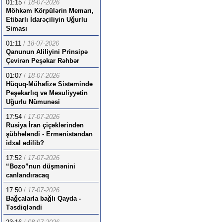
01:15
/
18-07-2026
Möhkəm Körpülərin Memarı,
Etibarlı İdarəçiliyin Uğurlu
Siması
01:11
/
18-07-2026
Qanunun Aliliyini Prinsipə
Çevirən Peşəkar Rəhbər
01:07
/
18-07-2026
Hüquq-Mühafizə Sistemində
Peşəkarlıq və Məsuliyyətin
Uğurlu Nümunəsi
17:54
/
17-07-2026
Rusiya İran çiçəklərindən
şübhələndi - Ermənistandan
idxal edilib?
17:52
/
17-07-2026
“Bozo”nun düşmənini
canlandıracaq
17:50
/
17-07-2026
Bağçalarla bağlı Qayda -
Təsdiqləndi