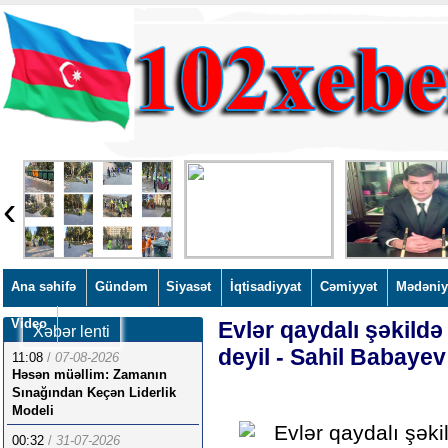
‹
Ana səhifə
Gündəm
Siyasət
İqtisadiyyat
Cəmiyyət
Mədəniy
Video
Evlər qaydalı şəkild
Xəbər lenti
deyil - Sahil Babayev
11:08
/
07-08-2026
Həsən müəllim: Zamanın
Sınağından Keçən Liderlik
Modeli
00:32
/
31-07-2026