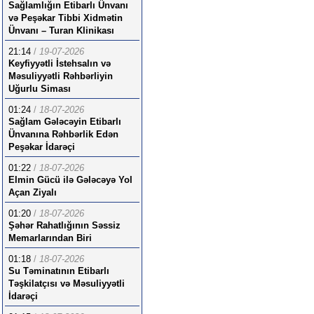
Sağlamlığın Etibarlı Ünvanı
və Peşəkar Tibbi Xidmətin
Ünvanı – Turan Klinikası
21:14
/
19-07-2026
Keyfiyyətli İstehsalın və
Məsuliyyətli Rəhbərliyin
Uğurlu Siması
01:24
/
18-07-2026
Sağlam Gələcəyin Etibarlı
Ünvanına Rəhbərlik Edən
Peşəkar İdarəçi
01:22
/
18-07-2026
Elmin Gücü ilə Gələcəyə Yol
Açan Ziyalı
01:20
/
18-07-2026
Şəhər Rahatlığının Səssiz
Memarlarından Biri
01:18
/
18-07-2026
Su Təminatının Etibarlı
Təşkilatçısı və Məsuliyyətli
İdarəçi