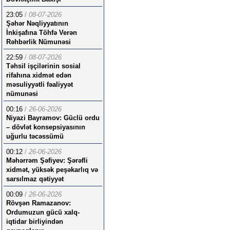
23:05
/
08-07-2026
Şəhər Nəqliyyatının
İnkişafına Töhfə Verən
Rəhbərlik Nümunəsi
22:59
/
08-07-2026
Təhsil işçilərinin sosial
rifahına xidmət edən
məsuliyyətli fəaliyyət
nümunəsi
00:16
/
26-06-2026
Niyazi Bayramov: Güclü ordu
– dövlət konsepsiyasının
uğurlu təcəssümü
00:12
/
26-06-2026
Məhərrəm Şəfiyev: Şərəfli
xidmət, yüksək peşəkarlıq və
sarsılmaz qətiyyət
00:09
/
26-06-2026
Rövşən Ramazanov:
Ordumuzun gücü xalq-
iqtidar birliyindən