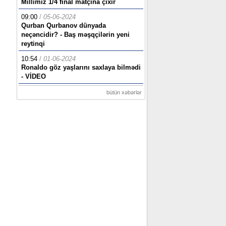
Millimiz 1/4 final matçına çıxır
09:00
/
05-06-2024
Qurban Qurbanov dünyada
neçəncidir? - Baş məşqçilərin yeni
reytinqi
10:54
/
01-06-2024
Ronaldo göz yaşlarını saxlaya bilmədi
- VİDEO
bütün xəbərlər