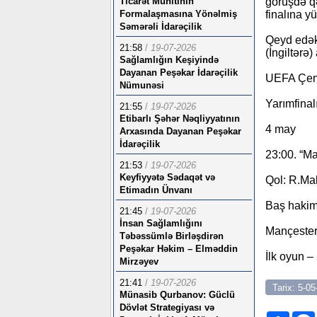
Ticarət Mühitinin
görüşdə qə
Formalaşmasına Yönəlmiş
finalına yü
Səmərəli İdarəçilik
Qeyd edək 
21:58
/
19-07-2026
(İngiltərə
Sağlamlığın Keşiyində
Dayanan Peşəkar İdarəçilik
UEFA Çemp
Nümunəsi
Yarımfina
21:55
/
19-07-2026
Etibarlı Şəhər Nəqliyyatının
4 may
Arxasında Dayanan Peşəkar
İdarəçilik
23:00. “Ma
21:53
/
19-07-2026
Keyfiyyətə Sədaqət və
Qol: R.Mah
Etimadın Ünvanı
Baş hakim
21:45
/
19-07-2026
İnsan Sağlamlığını
Mançester.
Təbəssümlə Birləşdirən
Peşəkar Həkim – Elməddin
İlk oyun – 
Mirzəyev
21:41
/
19-07-2026
Tarix: 5-0
Münasib Qurbanov: Güclü
Dövlət Strategiyası və
Shar