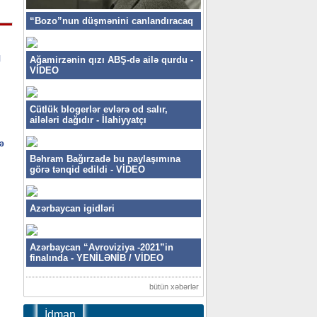
“Bozo”nun düşmənini canlandıracaq
M
Ağamirzənin qızı ABŞ-də ailə qurdu -
VİDEO
Cütlük blogerlər evlərə od salır,
ailələri dağıdır - İlahiyyatçı
ə
Bəhram Bağırzadə bu paylaşımına
görə tənqid edildi - VİDEO
Azərbaycan igidləri
Azərbaycan “Avroviziya -2021”in
finalında - YENİLƏNİB / VİDEO
bütün xəbərlər
İdman