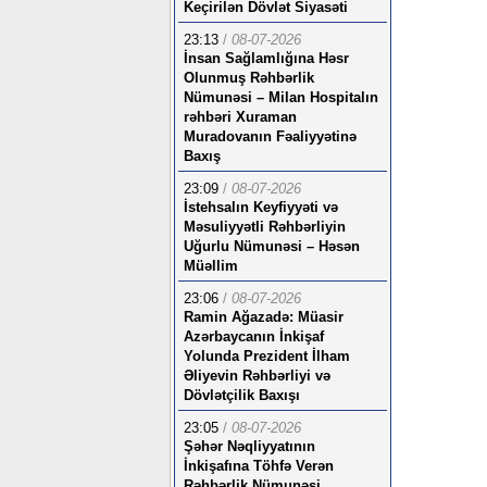
Keçirilən Dövlət Siyasəti
23:13
/
08-07-2026
İnsan Sağlamlığına Həsr
Olunmuş Rəhbərlik
Nümunəsi – Milan Hospitalın
rəhbəri Xuraman
Muradovanın Fəaliyyətinə
Baxış
23:09
/
08-07-2026
İstehsalın Keyfiyyəti və
Məsuliyyətli Rəhbərliyin
Uğurlu Nümunəsi – Həsən
Müəllim
23:06
/
08-07-2026
Ramin Ağazadə: Müasir
Azərbaycanın İnkişaf
Yolunda Prezident İlham
Əliyevin Rəhbərliyi və
Dövlətçilik Baxışı
23:05
/
08-07-2026
Şəhər Nəqliyyatının
İnkişafına Töhfə Verən
Rəhbərlik Nümunəsi