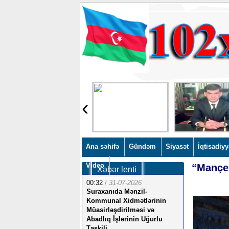
‹
Ana səhifə
Gündəm
Siyasət
İqtisadiyy
Video
“Mançes
Xəbər lenti
00:32
/
31-07-2026
Suraxanıda Mənzil-
Kommunal Xidmətlərinin
Müasirləşdirilməsi və
Abadlıq İşlərinin Uğurlu
Təşkili