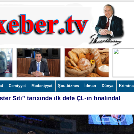
at
Cəmiyyət
Mədəniyyət
Şou-biznes
İdman
Dünya
Krimina
ter Siti” tarixində ilk dəfə ÇL-in finalında!