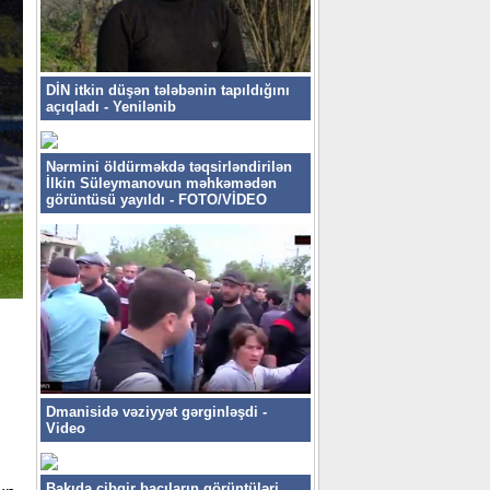
DİN itkin düşən tələbənin tapıldığını
açıqladı - Yenilənib
Nərmini öldürməkdə təqsirləndirilən
İlkin Süleymanovun məhkəmədən
görüntüsü yayıldı - FOTO/VİDEO
.
Dmanisidə vəziyyət gərginləşdi -
Video
Bakıda cibgir bacıların görüntüləri