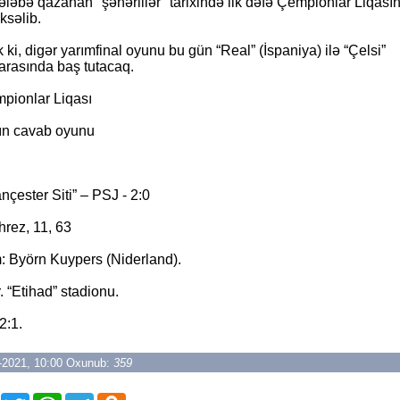
ləbə qazanan "şəhərlilər" tarixində ilk dəfə Çempionlar Liqasın
ksəlib.
ki, digər yarımfinal oyunu bu gün “Real” (İspaniya) ilə “Çelsi”
) arasında baş tutacaq.
ionlar Liqası
lın cavab oyunu
nçester Siti” – PSJ - 2:0
rez, 11, 63
: Byörn Kuypers (Niderland).
 “Etihad” stadionu.
2:1.
5-2021, 10:00 Oxunub:
359
e
Facebook
Twitter
WhatsApp
Telegram
Odnoklassniki