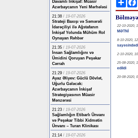
Davamlı İnkişaf: Müasir
Azərbaycanın Yeni Mərhələsi
21:38
/
19-07-2026
Bölməyə 
Strateji Baxışı və Səmərəli
22-10-2020, 
İdarəçiliyi ilə Ağstafanın
MƏTNİ
İnkişaf Yolunda Mühüm Rol
Oynayan Rəhbər
8-10-2020, 1
sayəsindədi
21:35
/
19-07-2026
İnsan Sağlamlığını və
2-10-2020, 1
Ümidini Qoruyan Peşəkar
25-08-2020, 
Cərrah
edildi
21:29
/
19-07-2026
20-08-2020, 
Ayaz Əliyev: Güclü Dövlət,
Uğurlu Gələcək:
Azərbaycanın İnkişaf
Strategiyasının Müasir
Mənzərəsi
21:23
/
19-07-2026
Sağlamlığın Etibarlı Ünvanı
və Peşəkar Tibbi Xidmətin
Ünvanı – Turan Klinikası
21:14
/
19-07-2026