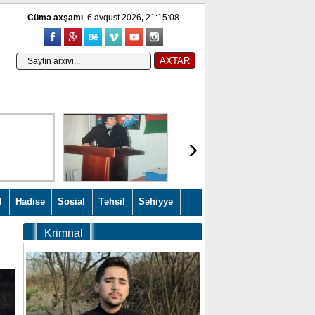
Cümə axşamı
, 6 avqust 2026
,
21:15:09
›
l
Hadisə
Sosial
Təhsil
Səhiyyə
Krimnal