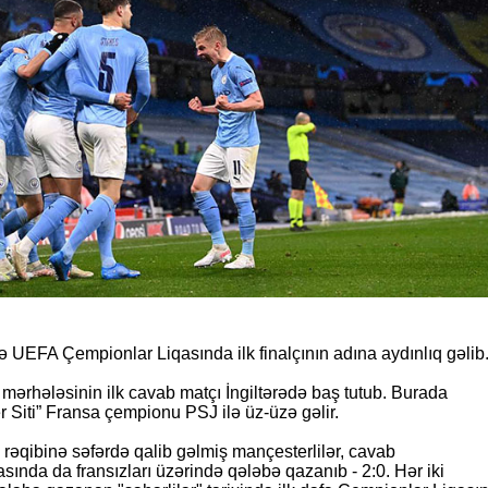
ə UEFA Çempionlar Liqasında ilk finalçının adına aydınlıq gəlib
 mərhələsinin ilk cavab matçı İngiltərədə baş tutub. Burada
 Siti” Fransa çempionu PSJ ilə üz-üzə gəlir.
 rəqibinə səfərdə qalib gəlmiş mançesterlilər, cavab
sında da fransızları üzərində qələbə qazanıb - 2:0. Hər iki