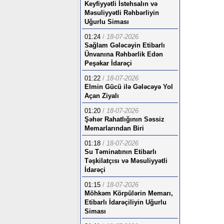
Keyfiyyətli İstehsalın və
Məsuliyyətli Rəhbərliyin
Uğurlu Siması
01:24
/
18-07-2026
Sağlam Gələcəyin Etibarlı
Ünvanına Rəhbərlik Edən
Peşəkar İdarəçi
01:22
/
18-07-2026
Elmin Gücü ilə Gələcəyə Yol
Açan Ziyalı
01:20
/
18-07-2026
Şəhər Rahatlığının Səssiz
Memarlarından Biri
01:18
/
18-07-2026
Su Təminatının Etibarlı
Təşkilatçısı və Məsuliyyətli
İdarəçi
01:15
/
18-07-2026
Möhkəm Körpülərin Memarı,
Etibarlı İdarəçiliyin Uğurlu
Siması