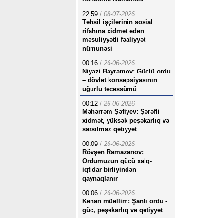
22:59
/
08-07-2026
Təhsil işçilərinin sosial
rifahına xidmət edən
məsuliyyətli fəaliyyət
nümunəsi
00:16
/
26-06-2026
Niyazi Bayramov: Güclü ordu
– dövlət konsepsiyasının
uğurlu təcəssümü
00:12
/
26-06-2026
Məhərrəm Şəfiyev: Şərəfli
xidmət, yüksək peşəkarlıq və
sarsılmaz qətiyyət
00:09
/
26-06-2026
Rövşən Ramazanov:
Ordumuzun gücü xalq-
iqtidar birliyindən
qaynaqlanır
00:06
/
26-06-2026
Kənan müəllim: Şanlı ordu -
güc, peşəkarlıq və qətiyyət