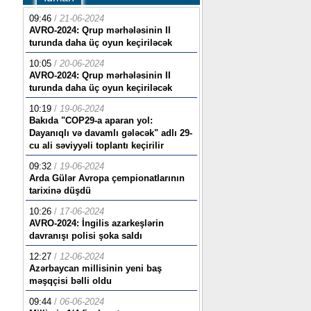
09:46
/
21-06-2024
AVRO-2024: Qrup mərhələsinin II
turunda daha üç oyun keçiriləcək
10:05
/
20-06-2024
AVRO-2024: Qrup mərhələsinin II
turunda daha üç oyun keçiriləcək
10:19
/
19-06-2024
Bakıda "COP29-a aparan yol:
Dayanıqlı və davamlı gələcək" adlı 29-
cu ali səviyyəli toplantı keçirilir
09:32
/
19-06-2024
Arda Gülər Avropa çempionatlarının
tarixinə düşdü
10:26
/
17-06-2024
AVRO-2024: İngilis azarkeşlərin
davranışı polisi şoka saldı
12:27
/
12-06-2024
Azərbaycan millisinin yeni baş
məşqçisi bəlli oldu
09:44
/
06-06-2024