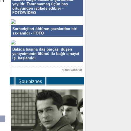
ın
yayıldı: Tanınmamaq üçün baş
örtüyündən istifadə ediblər -
FOTO/VİDEO
Sərhədçiləri öldürən şəxslərdən biri
saxlanıldı - FOTO
Bakıda başına daş parçası düşən
yeniyetmənin ölümü ilə bağlı cinayət
işi başlanıldı
bütün xəbərlər
Şou-biznes