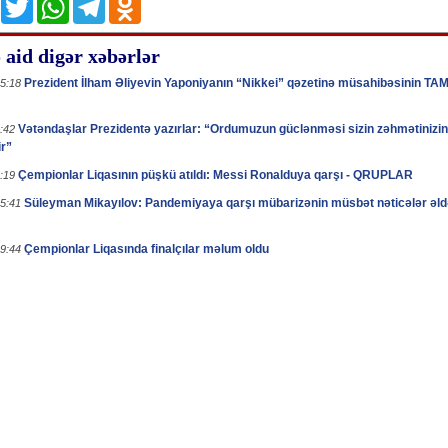
aid digər xəbərlər
Prezident İlham Əliyevin Yaponiyanın “Nikkei” qəzetinə müsahibəsinin TA
15:18
Vətəndaşlar Prezidentə yazırlar: “Ordumuzun güclənməsi sizin zəhmətinizin
2:42
r”
Çempionlar Liqasının püşkü atıldı: Messi Ronalduya qarşı - QRUPLAR
0:19
Süleyman Mikayılov: Pandemiyaya qarşı mübarizənin müsbət nəticələr əld
15:41
Çempionlar Liqasında finalçılar məlum oldu
09:44