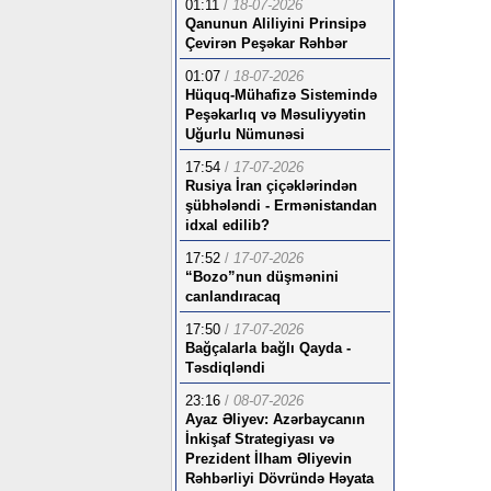
01:11
/
18-07-2026
Qanunun Aliliyini Prinsipə
Çevirən Peşəkar Rəhbər
01:07
/
18-07-2026
Hüquq-Mühafizə Sistemində
Peşəkarlıq və Məsuliyyətin
Uğurlu Nümunəsi
17:54
/
17-07-2026
Rusiya İran çiçəklərindən
şübhələndi - Ermənistandan
idxal edilib?
17:52
/
17-07-2026
“Bozo”nun düşmənini
canlandıracaq
17:50
/
17-07-2026
Bağçalarla bağlı Qayda -
Təsdiqləndi
23:16
/
08-07-2026
Ayaz Əliyev: Azərbaycanın
İnkişaf Strategiyası və
Prezident İlham Əliyevin
Rəhbərliyi Dövründə Həyata