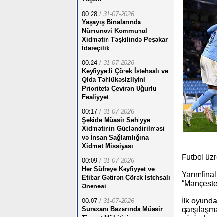
00:28
/
31-07-2026
Yaşayış Binalarında
Nümunəvi Kommunal
Xidmətin Təşkilində Peşəkar
İdarəçilik
00:24
/
31-07-2026
Keyfiyyətli Çörək İstehsalı və
Qida Təhlükəsizliyini
Prioritetə Çevirən Uğurlu
Fəaliyyət
00:17
/
31-07-2026
Şəkidə Müasir Səhiyyə
Xidmətinin Gücləndirilməsi
və İnsan Sağlamlığına
Xidmət Missiyası
Futbol üzr
00:09
/
31-07-2026
Hər Süfrəyə Keyfiyyət və
Yarımfinal
Etibar Gətirən Çörək İstehsalı
“Mançester
Ənənəsi
İlk oyunda
00:07
/
31-07-2026
Suraxanı Bazarında Müasir
qarşılaşma